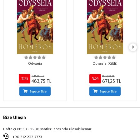
Odysseia
Odysseia (Ciltli)
645,00 TL
895,00 TL
%25
%25
483,75 TL
671,25 TL
Sepete Ekle
Sepete Ekle
Bize Ulaşın
Haftaiçi 08:30 - 18:00 saatleri arasında ulaşabilirsiniz.
+90 312 223 7773