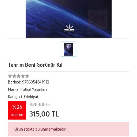
Tanrım Beni Görünür Kıl
Barkod:
9786054841912
Marka:
Potkal Yayınları
Kategori:
Edebiyat
420,00 TL
%25
315,00 TL
indirim
Ürün stokta bulunmamaktadır.