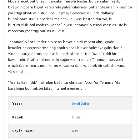
Modern edebiyat bireyin parçalanmasıyla başlar. Bu parçalanmışlık,
bireyin modern hayat karşısında yabancılaşması, yabancılaşmanın insanda
yarattığı sıkıntı ve bütünlüğe ulaşmaya çalışma şeklinde dallanıp
budaklanmıştır: "Değerler üzerindeki bu yeni baştan durma, bu
huzursuzluk, asıl moderni yapar." diyen Tanpınar'ın temel meselesi işte bu
modernin yarattığı huzursuzluktur.
Tanpınar'ın karakterlerinin hepsi hayatın hızlı ve yeni akışı içinde
kendilerine geçmişleriyle bağlantılı olarak bir yer bulmaya çalışırlar. Bu
yüzden parçalanmışlardır ve bu nedenle onlar için "oyun" ciddi bir
kavramdır. Arafta kalmış bir kuşağın yazarı olarak Tanpınar, başta dil
olmak üzere, sonrasında kurgu ve yapıya da aksedecek bir şekilde oyuna
yönelmiştir.
"Arafta kalmışlık" halinden bağımsız olmayan "oyun"un Tanpınar'da
karşılığını bulmak bu kitabın temel meselesidir.
Yazar
Seval Şahin
Kapak
Ciltsiz
Sayfa Sayısı
435