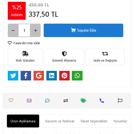
450,00 TL
%25
337,50 TL
indirim
Sepete Ekle
Favorilerime ekle
Hızlı Gönderi
Güvenli Alışveriş
İade ve Değişim
Ürün Açıklaması
Garanti ve Teslimat
Taksit Seçenekleri
Yorumlar