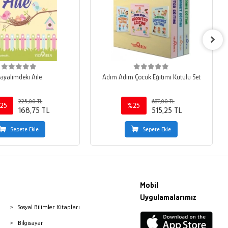
ayalimdeki Aile
Adım Adım Çocuk Eğitimi Kutulu Set
225,00 TL
687,00 TL
25
%25
168,75 TL
515,25 TL
Sepete Ekle
Sepete Ekle
Mobil
Uygulamalarımız
Sosyal Bilimler Kitapları
Bilgisayar