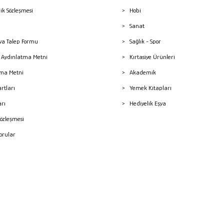
lik Sözleşmesi
Hobi
Sanat
a Talep Formu
Sağlık - Spor
sı Aydınlatma Metni
Kırtasiye Ürünleri
ma Metni
Akademik
artları
Yemek Kitapları
arı
Hediyelik Eşya
Sözleşmesi
Sorular
mleri