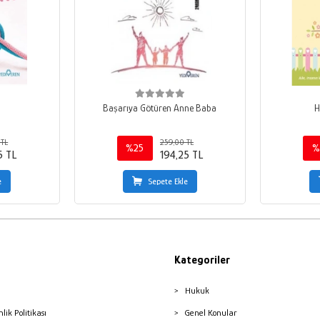
Başarıya Götüren Anne Baba
H
 TL
259,00 TL
%25
%
5 TL
194,25 TL
e
Sepete Ekle
Kategoriler
Hukuk
nlik Politikası
Genel Konular