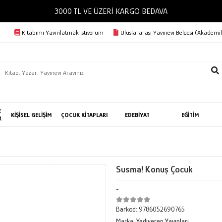
3000 TL VE ÜZERİ KARGO BEDAVA
Kitabımı Yayınlatmak İstiyorum
Uluslararası Yayınevi Belgesi (Akademik
E
KİŞİSEL GELİŞİM
ÇOCUK KİTAPLARI
EDEBİYAT
EĞİTİM
R
Susma! Konuş Çocuk
-
Barkod:
9786052690765
Marka:
Yediveren Yayınları