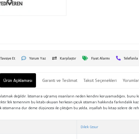
Tavsiye Et
Yorum Yaz
Karşılaştır
Fiyat Alarmı
Telefonla
Ürün Açıklaması
Garanti ve Teslimat
Taksit Seçenekleri
Yorumla
anlatmak değildir. İstismara uğramış insanların neden kendini koruyamadığını, bunu k
ektir.Tek temennim bu kitabı okuyan herkesin çocuk istismarı hakkında farkındalık kazan
istismarına dur deme düşüncesi ile çıktığım bu yolda, inşallah bu kitap sizlere de rehb
Dilek Cesur