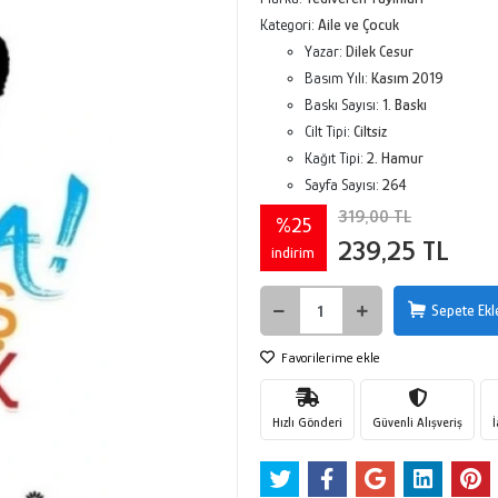
Kategori:
Aile ve Çocuk
Yazar:
Dilek Cesur
Basım Yılı:
Kasım 2019
Baskı Sayısı:
1. Baskı
Cilt Tipi:
Ciltsiz
Kağıt Tipi:
2. Hamur
Sayfa Sayısı:
264
319,00 TL
%25
239,25 TL
indirim
Sepete Ekl
Favorilerime ekle
Hızlı Gönderi
Güvenli Alışveriş