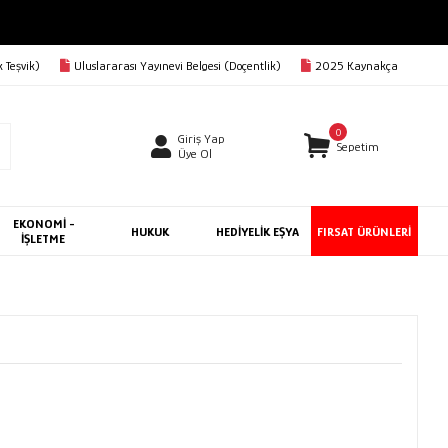
 Teşvik)
Uluslararası Yayınevi Belgesi (Doçentlik)
2025 Kaynakça
0
Giriş Yap
Sepetim
Üye Ol
EKONOMİ -
HUKUK
HEDİYELİK EŞYA
FIRSAT ÜRÜNLERİ
İŞLETME