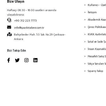
Bize Ulaşın
Kullanıcı - Üye
Haftaiçi 08:30 - 18:00 saatleri arasında
İletişim
ulaşabilirsiniz.
Akademik Kopy
+90 312 223 7773
Çerez Politika
info@gazikitabevi.com.tr
KVKK Aydınlat
Bahçelievler Mah. 53. Sok. No:29 Çankaya-
Ankara
İptal ve İade Ş
İnsan Kaynakl
Bizi Takip Edin
Mesafeli Satış 
Sıkça Sorulan 
Sipariş Takip
Havale Bildiri
Yayınevleri