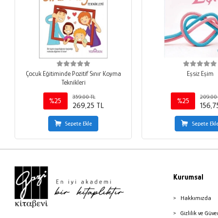
Çocuk Eğitiminde Pozitif Sınır Koyma
Eşsiz Eşim
Teknikleri
359,00 TL
209,00
%25
%25
269,25 TL
156,7
Sepete Ekle
Sepete Ekl
Kurumsal
Hakkımızda
Gizlilik ve Güve