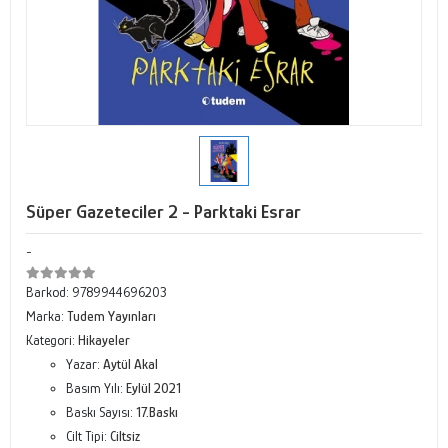
Süper Gazeteciler 2 - Parktaki Esrar
-
Barkod:
9789944696203
Marka:
Tudem Yayınları
Kategori:
Hikayeler
Yazar:
Aytül Akal
Basım Yılı:
Eylül 2021
Baskı Sayısı:
17.Baskı
Cilt Tipi:
Ciltsiz