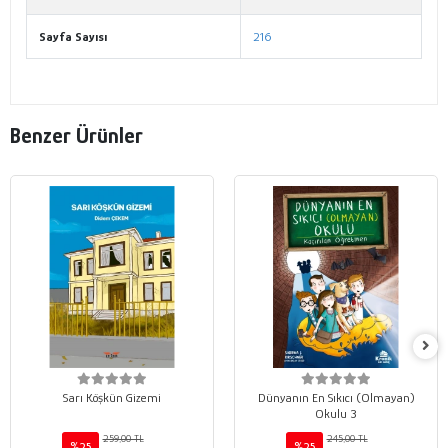
Sayfa Sayısı
216
Benzer Ürünler
Sarı Köşkün Gizemi
Dünyanın En Sıkıcı (Olmayan)
Okulu 3
259,00 TL
245,00 TL
%25
%25