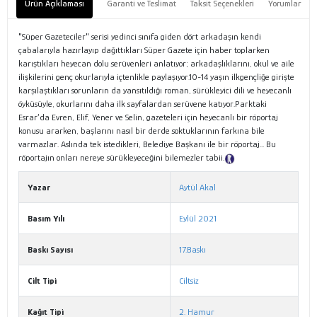
Ürün Açıklaması
Garanti ve Teslimat
Taksit Seçenekleri
Yorumlar
"Süper Gazeteciler" serisi yedinci sınıfa giden dört arkadaşın kendi
çabalarıyla hazırlayıp dağıttıkları Süper Gazete için haber toplarken
karıştıkları heyecan dolu serüvenleri anlatıyor; arkadaşlıklarını, okul ve aile
ilişkilerini genç okurlarıyla içtenlikle paylaşıyor.10-14 yaşın ilkgençliğe girişte
karşılaştıkları sorunların da yansıtıldığı roman, sürükleyici dili ve heyecanlı
öyküsüyle, okurlarını daha ilk sayfalardan serüvene katıyor.Parktaki
Esrar’da Evren, Elif, Yener ve Selin, gazeteleri için heyecanlı bir röportaj
konusu ararken, başlarını nasıl bir derde soktuklarının farkına bile
varmazlar. Aslında tek istedikleri, Belediye Başkanı ile bir röportaj... Bu
röportajın onları nereye sürükleyeceğini bilemezler tabii.
Tanıtım Metni
Yazar
Aytül Akal
Basım Yılı
Eylül 2021
Baskı Sayısı
17.Baskı
Cilt Tipi
Ciltsiz
Kağıt Tipi
2. Hamur