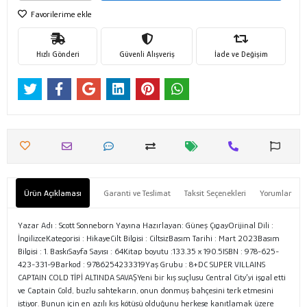
Favorilerime ekle
Hızlı Gönderi
Güvenli Alışveriş
İade ve Değişim
Ürün Açıklaması
Garanti ve Teslimat
Taksit Seçenekleri
Yorumlar
Yazar Adı : Scott Sonneborn Yayına Hazırlayan: Güneş ÇıgayOrijinal Dili :
İngilizceKategorisi : HikayeCilt Bilgisi : CiltsizBasım Tarihi : Mart 2023Basım
Bilgisi : 1. BaskıSayfa Sayısı : 64Kitap boyutu :133.35 x 190.5ISBN : 978-625-
423-331-9Barkod : 9786254233319Yaş Grubu : 8+DC SUPER VILLAINS
CAPTAIN COLD TİPİ ALTINDA SAVAŞYeni bir kış suçlusu Central City’yi işgal etti
ve Captain Cold, buzlu sahtekarın, onun donmuş bahçesini terk etmesini
istiyor. Bunun için en azılı kış kötüsü olduğunu herkese kanıtlamak üzere