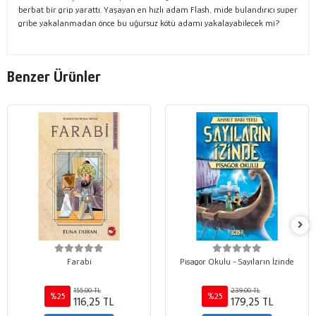
berbat bir grip yarattı. Yaşayan en hızlı adam Flash, mide bulandırıcı super
gribe yakalanmadan önce bu uğursuz kötü adamı yakalayabilecek mi?
Benzer Ürünler
Farabi
Pisagor Okulu - Sayıların İzinde
155,00 TL
239,00 TL
%25
%25
116,25 TL
179,25 TL