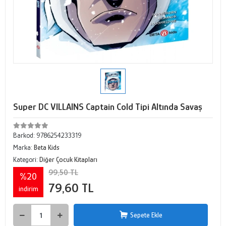
Super DC VILLAINS Captain Cold Tipi Altında Savaş
Barkod:
9786254233319
Marka:
Beta Kids
Kategori:
Diğer Çocuk Kitapları
99,50 TL
%20
79,60 TL
indirim
Sepete Ekle