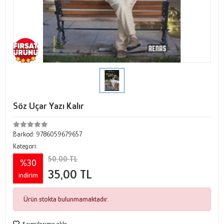
Söz Uçar Yazı Kalır
Barkod:
9786059679657
Kategori:
50,00 TL
%30
35,00 TL
indirim
Ürün stokta bulunmamaktadır.
Favorilerime ekle