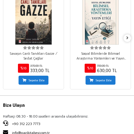
Savaşın Canlı Tanıkları Gazze /
Sosyal Bilimlerde Bilimsel
Sedat Çağlar
Araştırma Yöntemleri ve Yayın
Etiği / Mehmet Marangoz
370,00 TL
700,00 TL
%10
%10
333,00 TL
630,00 TL
Sepete Ekle
Sepete Ekle
Bize Ulaşın
Haftaiçi 08:30 - 18:00 saatleri arasında ulaşabilirsiniz.
+90 312 223 7773
info@gazikitabevi.com.tr