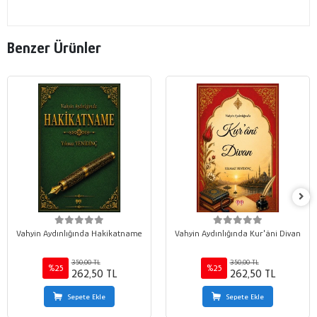
Benzer Ürünler
Vahyin Aydınlığında Hakikatname
Vahyin Aydınlığında Kur'âni Divan
350,00 TL
350,00 TL
%25
%25
262,50 TL
262,50 TL
Sepete Ekle
Sepete Ekle