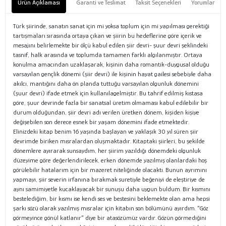
Ürün Açıklaması
Garanti ve Teslimat
Taksit Seçenekleri
Yorumlar
Türk şiirinde, sanatın sanat için mi yoksa toplum için mi yapılması gerektiği
tartışmaları sırasında ortaya çıkan ve şiirin bu hedeflerine göre içerik ve
mesajını belirlemekte bir ölçü kabul edilen şiir devri- şuur devri şeklindeki
tasnif, halk arasında ve toplumda tamamen farklı algılanmıştır. Ortaya
konulma amacından uzaklaşarak, kişinin daha romantik-duygusal olduğu
varsayılan gençlik dönemi (şiir devri) ile kişinin hayat gailesi sebebiyle daha
akılcı, mantığını daha ön planda tuttuğu varsayılan olgunluk dönemini
(şuur devri) ifade etmek için kullanılagelmiştir. Bu tahrif edilmiş kıstasa
göre, şuur devrinde fazla bir sanatsal üretim olmaması kabul edilebilir bir
durum olduğundan, şiir devri adı verilen üretken dönem, kişiden kişiye
değişebilen son derece esnek bir yaşam dönemini ifade etmektedir.
Elinizdeki kitap benim 16 yaşında başlayan ve yaklaşık 30 yıl süren şiir
devrimde biriken mısralardan oluşmaktadır. Kitaptaki şiirleri, bu şekilde
dönemlere ayırarak sunsaydım, her şiirim yazıldığı dönemdeki olgunluk
düzeyime göre değerlendirilecek, erken dönemde yazılmış olanlardaki hoş
görülebilir hatalarım için bir mazeret niteliğinde olacaktı. Bunun ayrımını
yapmayı, şiir severin irfanına bırakmak suretiyle beğeniyi de eleştiriye de
aynı samimiyetle kucaklayacak bir sunuşu daha uygun buldum. Bir kısmını
bestelediğim, bir kısmı ise kendi ses ve bestesini beklemekte olan ama hepsi
şarkı sözü olarak yazılmış mısralar için kitabın son bölümünü ayırdım. “Göz
görmeyince gönül katlanır” diye bir atasözümüz vardır. Gözün görmediğini