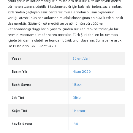
gönül görür ve katlanmadığı için mısralara dökülür. Nitekim sayısız gözleri
görmeyen ozanın, gönülleri katlanmadığı için kalemlerinden, sazlarından,
sözlerinden çağlayan eşsiz benzersiz mısralarından oluşan okyanusun
varlığı, atasözünün her anlamda mutlak olmadığının en büyük edebi delili
olsa gerektir. Gözümün görmediği yerde gönlümün gördüğü ve
katlanamadığı duyguların, yaşam içinden süzülen renk ve tonlarıyla bir
resmini yapmama imkân veren mısralar, Türk Şiiri denilen bu umman
içinde bir damla olabilirse bundan büyük onur duyarım. Bu nedenle artık
Söz Mısraların… Av. Bülent VARLI
Yazar
Bülent Varlı
Basım Yılı
Nisan 2026
Baskı Sayısı
1.Baskı
Cilt Tipi
Ciltsiz
Kağıt Tipi
1.Hamur
Sayfa Sayısı
136