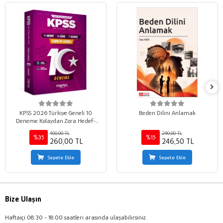
KPSS 2026 Türkiye Geneli 10
Beden Dilini Anlamak
Deneme Kolaydan Zora Hedef-
Süre-Sonuç
400,00 TL
290,00 TL
%35
%15
260,00 TL
246,50 TL
Sepete Ekle
Sepete Ekle
Bize Ulaşın
Haftaiçi 08:30 - 18:00 saatleri arasında ulaşabilirsiniz.