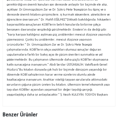
gerektirdiği en önemli konuları son derecede anlaşılır bir biçimde ele alıp,
açıklıyor. Dr.Ümmügülsüm Zor ve Dr. Şükrü Mete Tepegözün bu ilginç ve o
derecede önemli kitabını girişimcilere, iş kurmak isteyenlere, yöneticilere ve
öğrencilere öneriyorum.” Dr. Mahfi EĞİLMEZ“Dikkatli bakıldığında; hikâyeleri
başarısızlıkla sonuçlanan KOBİ’lerin belirli konularda birbirine çokça
benzeyen davranışlar sergilediği görülmektedir. Einstein’ın da dediği gibi
“karşı karşıya kaldığınız aşılması güç problemleri mevcut düşünce yapınızla
çözemezsiniz. Çünkü bu problemler, mevcut düşünce yapınızın
ürünüdürler.” Dr. Ümmügülsüm Zor ve Dr. Şükrü Mete Tepegöz
çalışmalarında; KOBİ’lerin sıkça yaptıkları olumsuz sonuçlar doğuran
uygulamalara farklı bir bakış açısı ile çözüm önerileri sunmakta ve yol
göstermektedir. Bu çalışmanın ülkemizde daha güçlü KOBİ’ler oluşmasına
katkı sunacağına inanıyorum.” Abdi Serdar ÜSTÜNSALİH; Vakıfbank Genel
Müdürü“Bu kitabın dünyada çok hızlı bir biçimde dönüşüm yaşandığı bir
dönemde KOBİ sahiplerinin karar verme sürelerini olumlu yönde
kısaltacağına inanıyorum. Anahtar niteliği taşıyan sorularıyla aklımızdaki
sorunların çoğuna çözüm üreten bu kitabın, ülkemizin temel ekonomik yapı
taşı olan KOBİler açısından yaşamsal bir değer taşıdığı gerçeği,
yaygınlaştıkça daha iyi anlaşılacaktır.” Ş. Nezih KULEYİN; TOSYÖV Başkanı
Benzer Ürünler