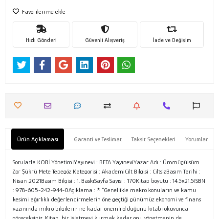
Favorilerime ekle
Hızlı Gönderi
Güvenli Alışveriş
İade ve Değişim
Ürün Açıklaması
Garanti ve Teslimat
Taksit Seçenekleri
Yorumlar
Sorularla KOBİ YönetimiYayınevi : BETA YayıneviYazar Adı : Ümmügülsüm
Zor Şükrü Mete Tepegöz Kategorisi : AkademiCilt Bilgisi : CiltsizBasım Tarihi :
Nisan 2021Basım Bilgisi : 1. BaskıSayfa Sayısı : 170Kitap boyutu : 14.5x21.5ISBN
: 978-605-242-944-0Açıklama : * “Genellikle makro konuların ve kamu
kesimi ağırlıklı değerlendirmelerin öne geçtiği günümüz ekonomi ve finans
yazınında mikro bilgilerin ne kadar önemli olduğunu kitabı okuyunca
göreceksiniz. Kitap, bir işletmeyi kurmak kadar onu yönetmenin de