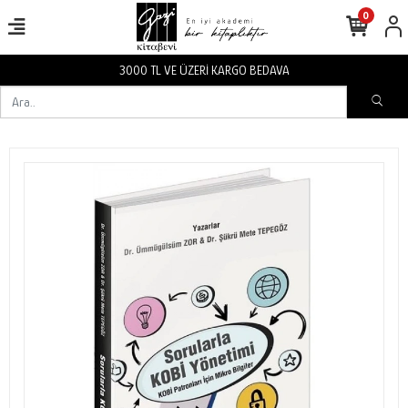
0
 ÜZERİ KARGO BEDAVA
3000 TL VE