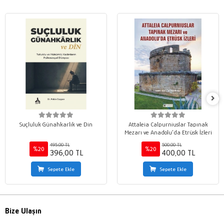
Suçluluk Günahkarlık ve Din
Attaleia Calpurniuslar Tapınak
Mezarı ve Anadolu’da Etrüsk İzleri
495,00 TL
500,00 TL
%20
%20
396,00 TL
400,00 TL
Sepete Ekle
Sepete Ekle
Bize Ulaşın