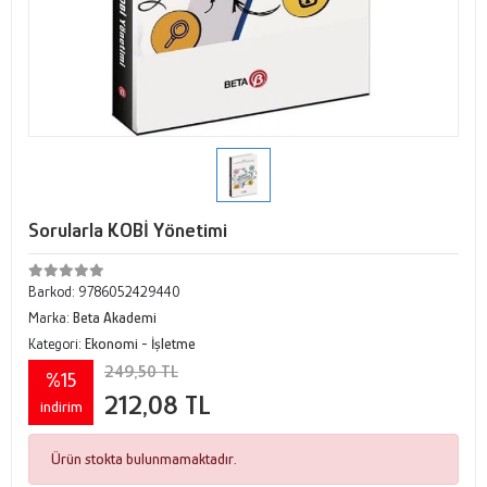
Sorularla KOBİ Yönetimi
Barkod:
9786052429440
Marka:
Beta Akademi
Kategori:
Ekonomi - İşletme
249,50 TL
%15
212,08 TL
indirim
Ürün stokta bulunmamaktadır.