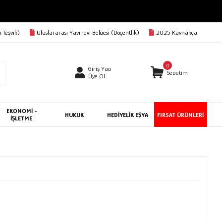
 Teşvik)
Uluslararası Yayınevi Belgesi (Doçentlik)
2025 Kaynakça
0
Giriş Yap
Sepetim
Üye Ol
EKONOMİ -
HUKUK
HEDİYELİK EŞYA
FIRSAT ÜRÜNLERİ
İŞLETME