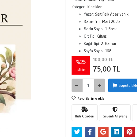
Kategori:
Klasikler
Yazar:
Sait Faik Abasıyanık
Basım Yılı:
Mart 2025
Baskı Sayısı:
1. Baskı
Cilt Tipi:
Ciltsiz
Kağıt Tipi:
2. Hamur
Sayfa Sayısı:
168
100,00 TL
%25
75,00 TL
indirim
Sepete Ekl
Favorilerime ekle
Hızlı Gönderi
Güvenli Alışveriş