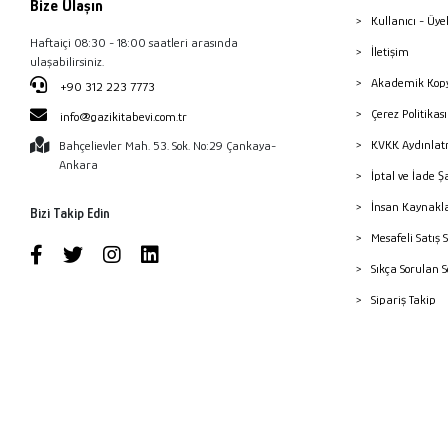
Bize Ulaşın
Kullanıcı - Üye
Haftaiçi 08:30 - 18:00 saatleri arasında
İletişim
ulaşabilirsiniz.
Akademik Kopy
+90 312 223 7773
Çerez Politika
info@gazikitabevi.com.tr
KVKK Aydınlat
Bahçelievler Mah. 53. Sok. No:29 Çankaya-
Ankara
İptal ve İade Ş
İnsan Kaynakl
Bizi Takip Edin
Mesafeli Satış 
Sıkça Sorulan 
Sipariş Takip
Havale Bildiri
Yayınevleri