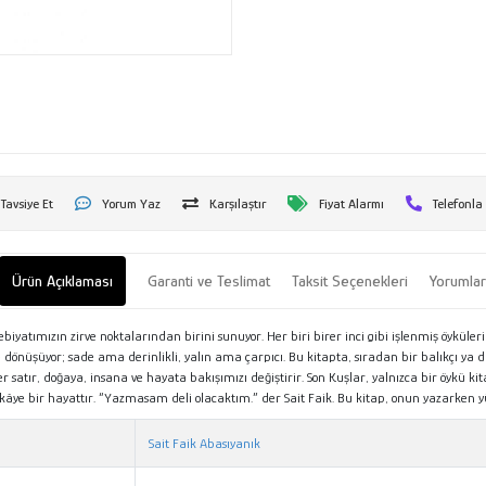
Tavsiye Et
Yorum Yaz
Karşılaştır
Fiyat Alarmı
Telefonla
Ürün Açıklaması
Garanti ve Teslimat
Taksit Seçenekleri
Yorumla
 edebiyatımızın zirve noktalarından birini sunuyor. Her biri birer inci gibi işlenmiş öykül
e dönüşüyor; sade ama derinlikli, yalın ama çarpıcı. Bu kitapta, sıradan bir balıkçı ya da 
satır, doğaya, insana ve hayata bakışımızı değiştirir. Son Kuşlar, yalnızca bir öykü kitab
ikâye bir hayattır. “Yazmasam deli olacaktım.” der Sait Faik. Bu kitap, onun yazarken yü
Sait Faik Abasıyanık