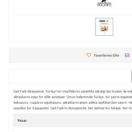
Favorilerime Ekle
Sait Faik Abasıyanık, Türkçe’nin inceliklerini ustalıkla işlediği Son Kuşlar ile
detaylarını eşsiz bir dille anlatıyor. Onun kaleminde Türkçe, bir şairin ezgisin
kokusunu, rüzgârın uğultusunu, sokakların sesini adeta sayfalardan taşırır. Her 
yücelten bir başyapıttır. Sait Faik’in dünyasında, her kelime bir hikâye, her h
Yazar