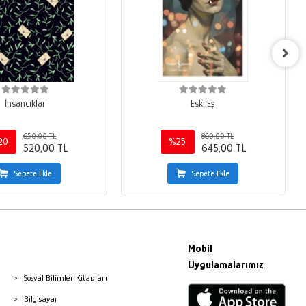
İnsancıklar
Eski Eş
650,00 TL
860,00 TL
20
%25
520,00 TL
645,00 TL
Sepete Ekle
Sepete Ekle
Mobil
Uygulamalarımız
Sosyal Bilimler Kitapları
Bilgisayar