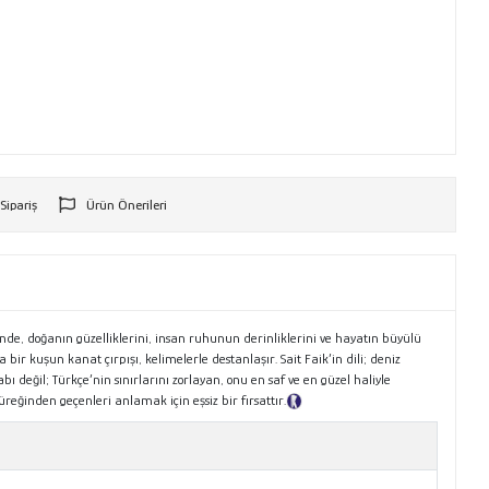
 Sipariş
Ürün Önerileri
r
erinde, doğanın güzelliklerini, insan ruhunun derinliklerini ve hayatın büyülü
bir kuşun kanat çırpışı, kelimelerle destanlaşır. Sait Faik’in dili; deniz
ı değil; Türkçe’nin sınırlarını zorlayan, onu en saf ve en güzel haliyle
reğinden geçenleri anlamak için eşsiz bir fırsattır.
Tanıtım Metni