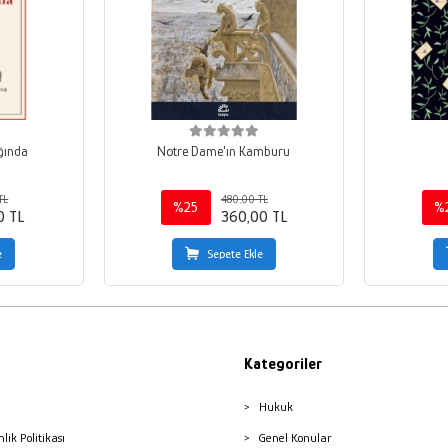
ğında
Notre Dame'ın Kamburu
TL
480,00 TL
%25
%
0 TL
360,00 TL
e
Sepete Ekle
Kategoriler
Hukuk
nlik Politikası
Genel Konular