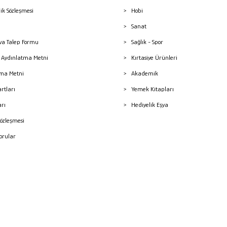
lik Sözleşmesi
Hobi
Sanat
a Talep Formu
Sağlık - Spor
sı Aydınlatma Metni
Kırtasiye Ürünleri
ma Metni
Akademik
artları
Yemek Kitapları
arı
Hediyelik Eşya
Sözleşmesi
Sorular
mleri