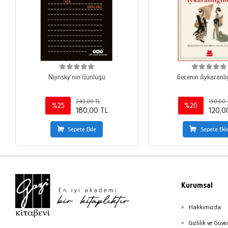
Nijinsky’nin Günlüğü
Gecenin Aykaranlı
240,00 TL
150,00 
%25
%20
180,00 TL
120,0
Sepete Ekle
Sepete Ekl
Kurumsal
Hakkımızda
Gizlilik ve Güve