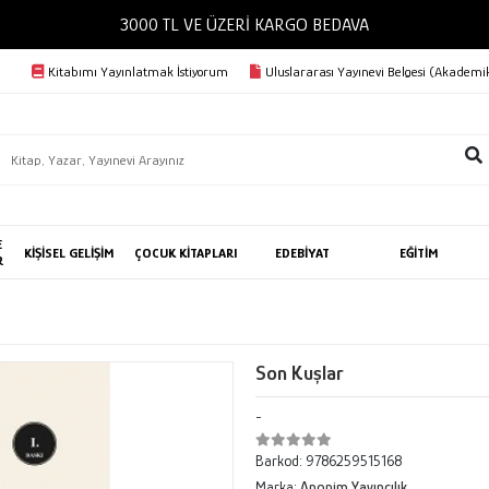
3000 TL VE ÜZERİ KARGO BEDAVA
Kitabımı Yayınlatmak İstiyorum
Uluslararası Yayınevi Belgesi (Akademik
E
KİŞİSEL GELİŞİM
ÇOCUK KİTAPLARI
EDEBİYAT
EĞİTİM
R
Son Kuşlar
-
Barkod:
9786259515168
Marka:
Anonim Yayıncılık