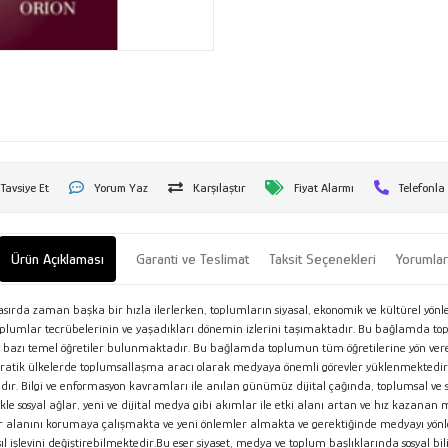
Tavsiye Et
Yorum Yaz
Karşılaştır
Fiyat Alarmı
Telefonla
Ürün Açıklaması
Garanti ve Teslimat
Taksit Seçenekleri
Yorumla
rt asırda zaman başka bir hızla ilerlerken, toplumların siyasal, ekonomik ve kültürel yö
mlar tecrübelerinin ve yaşadıkları dönemin izlerini taşımaktadır. Bu bağlamda toplum
it bazı temel öğretiler bulunmaktadır. Bu bağlamda toplumun tüm öğretilerine yön vereb
mokratik ülkelerde toplumsallaşma aracı olarak medyaya önemli görevler yüklenmekted
lıdır. Bilgi ve enformasyon kavramları ile anılan günümüz dijital çağında, toplumsal ve 
le sosyal ağlar, yeni ve dijital medya gibi akımlar ile etki alanı artan ve hız kazanan
ar alanını korumaya çalışmakta ve yeni önlemler almakta ve gerektiğinde medyayı yönle
 işlevini değiştirebilmektedir.Bu eser siyaset, medya ve toplum başlıklarında sosyal 