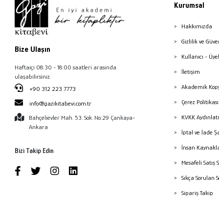
Kurumsal
Hakkımızda
Gizlilik ve Güve
Bize Ulaşın
Kullanıcı - Üye
Haftaiçi 08:30 - 18:00 saatleri arasında
İletişim
ulaşabilirsiniz.
Akademik Kopy
+90 312 223 7773
Çerez Politika
info@gazikitabevi.com.tr
KVKK Aydınlat
Bahçelievler Mah. 53. Sok. No:29 Çankaya-
Ankara
İptal ve İade Ş
İnsan Kaynakl
Bizi Takip Edin
Mesafeli Satış 
Sıkça Sorulan 
Sipariş Takip
Havale Bildiri