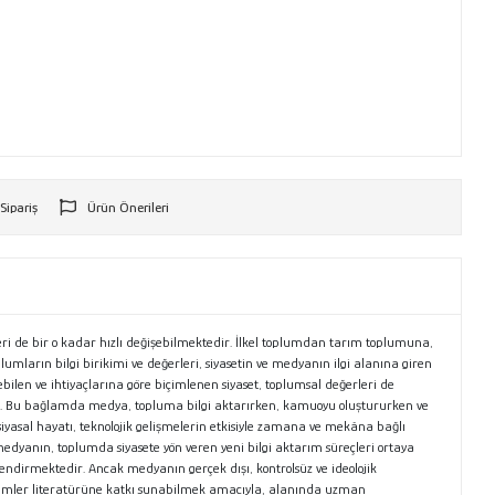
 Sipariş
Ürün Önerileri
r
nleri de bir o kadar hızlı değişebilmektedir. İlkel toplumdan tarım toplumuna,
ların bilgi birikimi ve değerleri, siyasetin ve medyanın ilgi alanına giren
ilen ve ihtiyaçlarına göre biçimlenen siyaset, toplumsal değerleri de
ir. Bu bağlamda medya, topluma bilgi aktarırken, kamuoyu oluştururken ve
siyasal hayatı, teknolojik gelişmelerin etkisiyle zamana ve mekâna bağlı
 medyanın, toplumda siyasete yön veren yeni bilgi aktarım süreçleri ortaya
ndirmektedir. Ancak medyanın gerçek dışı, kontrolsüz ve ideolojik
bilimler literatürüne katkı sunabilmek amacıyla, alanında uzman