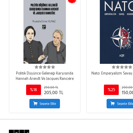
Politik Düşünce Geleneği Karşısında
Nato: Emperyalizm Sava
Hannah Arendt Ve Jacques Rancıère
250,00 TL
200,00
%18
%25
205,00 TL
150,0
Sepete Ekle
Sepete Ekl