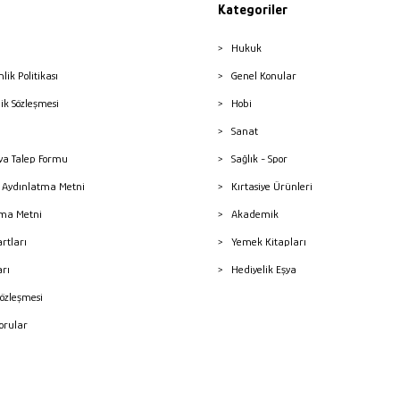
Kategoriler
Hukuk
nlik Politikası
Genel Konular
lik Sözleşmesi
Hobi
Sanat
a Talep Formu
Sağlık - Spor
sı Aydınlatma Metni
Kırtasiye Ürünleri
ma Metni
Akademik
artları
Yemek Kitapları
arı
Hediyelik Eşya
Sözleşmesi
Sorular
mleri