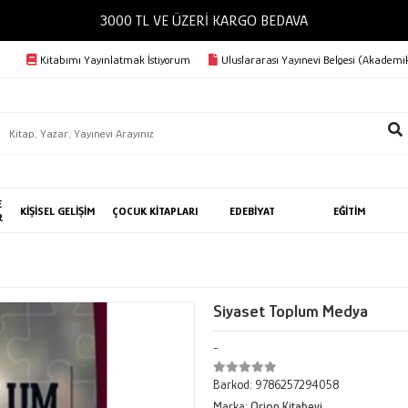
3000 TL VE ÜZERİ KARGO BEDAVA
Kitabımı Yayınlatmak İstiyorum
Uluslararası Yayınevi Belgesi (Akademik
E
KİŞİSEL GELİŞİM
ÇOCUK KİTAPLARI
EDEBİYAT
EĞİTİM
R
Siyaset Toplum Medya
-
Barkod:
9786257294058
Marka:
Orion Kitabevi