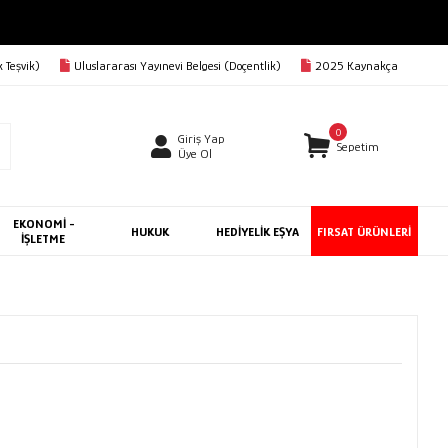
 Teşvik)
Uluslararası Yayınevi Belgesi (Doçentlik)
2025 Kaynakça
0
Giriş Yap
Sepetim
Üye Ol
EKONOMİ -
HUKUK
HEDİYELİK EŞYA
FIRSAT ÜRÜNLERİ
İŞLETME