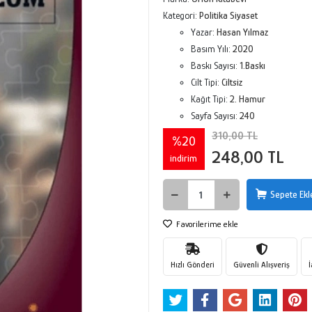
Kategori:
Politika Siyaset
Yazar:
Hasan Yılmaz
Basım Yılı:
2020
Baskı Sayısı:
1.Baskı
Cilt Tipi:
Ciltsiz
Kağıt Tipi:
2. Hamur
Sayfa Sayısı:
240
310,00 TL
%20
248,00 TL
indirim
Sepete Ekl
Favorilerime ekle
Hızlı Gönderi
Güvenli Alışveriş