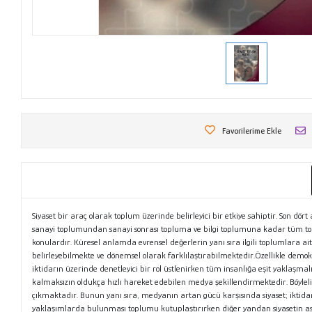
Favorilerime Ekle
Siyaset bir araç olarak toplum üzerinde belirleyici bir etkiye sahiptir. Son dö
sanayi toplumundan sanayi sonrası topluma ve bilgi toplumuna kadar tüm toplu
konulardır. Küresel anlamda evrensel değerlerin yanı sıra ilgili toplumlara a
belirleyebilmekte ve dönemsel olarak farklılaştırabilmektedir.Özellikle de
iktidarın üzerinde denetleyici bir rol üstlenirken tüm insanlığa eşit yaklaşma
kalmaksızın oldukça hızlı hareket edebilen medya şekillendirmektedir. Böylelik
çıkmaktadır. Bunun yanı sıra, medyanın artan gücü karşısında siyaset; iktid
yaklaşımlarda bulunması toplumu kutuplaştırırken diğer yandan siyasetin asıl