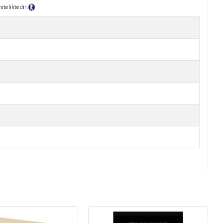
teliktedir.
Tanıtım Metni