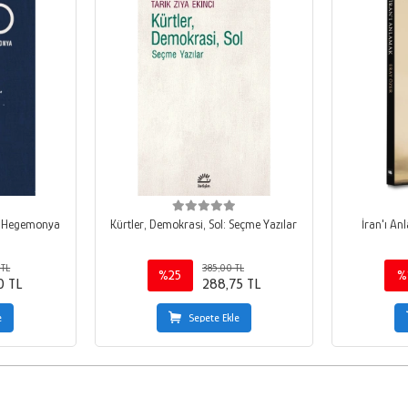
ş Hegemonya
Kürtler, Demokrasi, Sol: Seçme Yazılar
İran'ı An
 TL
385,00 TL
%25
%
0 TL
288,75 TL
e
Sepete Ekle