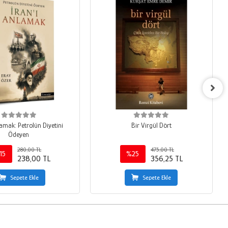
lamak: Petrolün Diyetini
Bir Virgül Dört
Ödeyen
280,00 TL
475,00 TL
15
%25
238,00 TL
356,25 TL
Sepete Ekle
Sepete Ekle