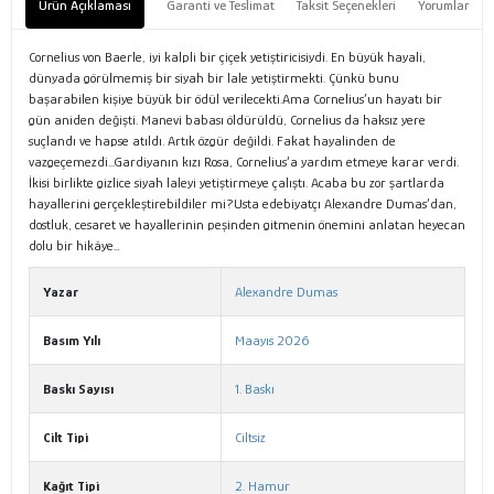
Ürün Açıklaması
Garanti ve Teslimat
Taksit Seçenekleri
Yorumlar
Cornelius von Baerle, iyi kalpli bir çiçek yetiştiricisiydi. En büyük hayali,
dünyada görülmemiş bir siyah bir lale yetiştirmekti. Çünkü bunu
başarabilen kişiye büyük bir ödül verilecekti.Ama Cornelius’un hayatı bir
gün aniden değişti. Manevi babası öldürüldü, Cornelius da haksız yere
suçlandı ve hapse atıldı. Artık özgür değildi. Fakat hayalinden de
vazgeçemezdi...Gardiyanın kızı Rosa, Cornelius’a yardım etmeye karar verdi.
İkisi birlikte gizlice siyah laleyi yetiştirmeye çalıştı. Acaba bu zor şartlarda
hayallerini gerçekleştirebildiler mi?Usta edebiyatçı Alexandre Dumas’dan,
dostluk, cesaret ve hayallerinin peşinden gitmenin önemini anlatan heyecan
dolu bir hikâye…
Yazar
Alexandre Dumas
Basım Yılı
Maayıs 2026
Baskı Sayısı
1. Baskı
Cilt Tipi
Ciltsiz
Kağıt Tipi
2. Hamur