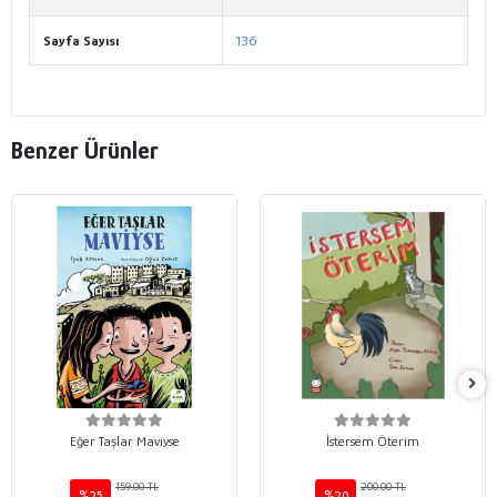
Sayfa Sayısı
136
Benzer Ürünler
Eğer Taşlar Maviyse
İstersem Öterim
159,00 TL
200,00 TL
%25
%20