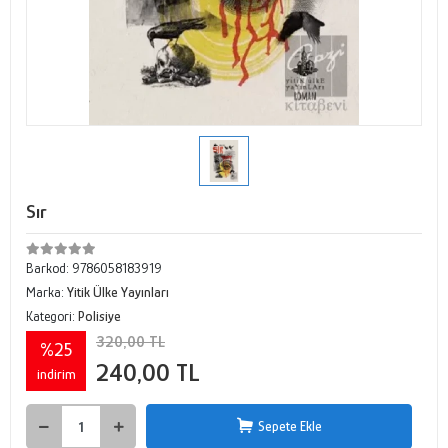
Sır
Barkod:
9786058183919
Marka:
Yitik Ülke Yayınları
Kategori:
Polisiye
320,00 TL
%25
240,00 TL
indirim
Sepete Ekle