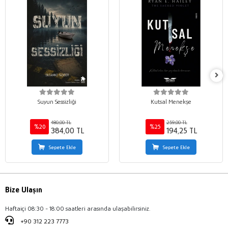
Suyun Sessizliği
Kutsal Menekşe
480,00 TL
259,00 TL
%20
%25
384,00 TL
194,25 TL
Sepete Ekle
Sepete Ekle
Bize Ulaşın
Haftaiçi 08:30 - 18:00 saatleri arasında ulaşabilirsiniz.
+90 312 223 7773