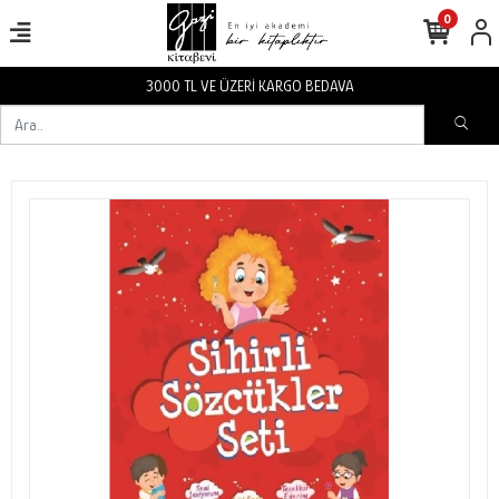
0
VA
3000 TL VE ÜZERİ KARGO BEDA