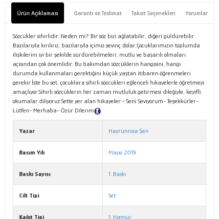
Ürün Açıklaması
Garanti ve Teslimat
Taksit Seçenekleri
Yorumlar
Sözcükler sihirlidir. Neden mi? Bir söz bizi ağlatabilir, diğeri güldürebilir.
Bazılarıyla kırılırız, bazılarıyla içimiz sevinç dolar.Çocuklarımızın toplumda
ilişkilerini iyi bir şekilde sürdürebilmeleri, mutlu ve başarılı olmaları
açısından çok önemlidir. Bu bakımdan sözcüklerin hangisini, hangi
durumda kullanmaları gerektiğini küçük yaştan itibaren öğrenmeleri
gerekir.İşte bu set, çocuklara sihirli sözcükleri eğlenceli hikayelerle öğretmeyi
amaçlıyor.Sihirli sözcüklerin her zaman mutluluk getirmesi dileğiyle, keyifli
okumalar diliyoruz.Sette yer alan hikayeler:- Seni Seviyorum- Teşekkürler-
Lütfen- Merhaba- Özür Dilerim
Tanıtım Metni
Yazar
Hayrünnisa Şen
Basım Yılı
Mayıs 2019
Baskı Sayısı
1. Baskı
Cilt Tipi
Set
Kağıt Tipi
1. Hamur