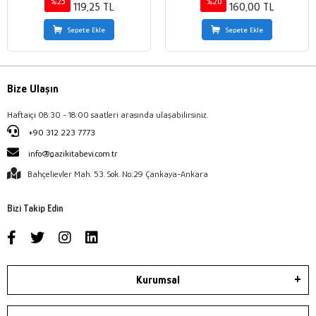
%25
%20
119,25 TL
160,00 TL
Sepete Ekle
Sepete Ekle
Bize Ulaşın
Haftaiçi 08:30 - 18:00 saatleri arasında ulaşabilirsiniz.
+90 312 223 7773
info@gazikitabevi.com.tr
Bahçelievler Mah. 53. Sok. No:29 Çankaya-Ankara
Bizi Takip Edin
Kurumsal