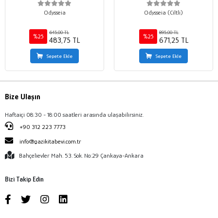
Odysseia
Odysseia (Ciltli)
645,00 TL
895,00 TL
%25
%25
483,75 TL
671,25 TL
Sepete Ekle
Sepete Ekle
Bize Ulaşın
Haftaiçi 08:30 - 18:00 saatleri arasında ulaşabilirsiniz.
+90 312 223 7773
info@gazikitabevi.com.tr
Bahçelievler Mah. 53. Sok. No:29 Çankaya-Ankara
Bizi Takip Edin