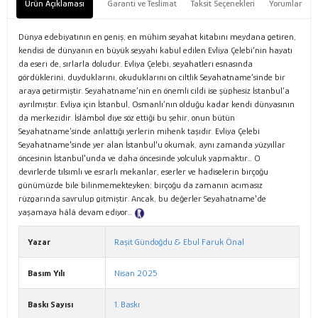
Ürün Açıklaması
Garanti ve Teslimat
Taksit Seçenekleri
Yorumlar
Dünya edebiyatının en geniş, en mühim seyahat kitabını meydana getiren,
kendisi de dünyanın en büyük seyyahı kabul edilen Evliya Çelebi’nin hayatı
da eseri de, sırlarla doludur. Evliya Çelebi, seyahatleri esnasında
gördüklerini, duyduklarını, okuduklarını on ciltlik Seyahatname’sinde bir
araya getirmiştir. Seyahatname’nin en önemli cildi ise şüphesiz İstanbul’a
ayrılmıştır. Evliya için İstanbul, Osmanlı’nın olduğu kadar kendi dünyasının
da merkezidir. İslâmbol diye söz ettiği bu şehir, onun bütün
Seyahatname’sinde anlattığı yerlerin mihenk taşıdır. Evliya Çelebi
Seyahatname'sinde yer alan İstanbul'u okumak, aynı zamanda yüzyıllar
öncesinin İstanbul'unda ve daha öncesinde yolculuk yapmaktır… O
devirlerde tılsımlı ve esrarlı mekanlar, eserler ve hadiselerin birçoğu
günümüzde bile bilinmemekteyken; birçoğu da zamanın acımasız
rüzgarında savrulup gitmiştir. Ancak, bu değerler Seyahatname'de
yaşamaya hâlâ devam ediyor…
Tanıtım Metni
Yazar
Raşit Gündoğdu & Ebul Faruk Önal
Basım Yılı
Nisan 2025
Baskı Sayısı
1. Baskı