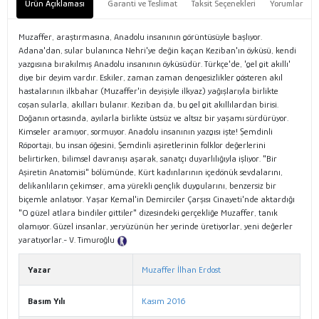
Ürün Açıklaması
Garanti ve Teslimat
Taksit Seçenekleri
Yorumlar
Muzaffer, araştırmasına, Anadolu insanının görüntüsüyle başlıyor.
Adana'dan, sular bulanınca Nehri'ye değin kaçan Keziban'ın öyküsü, kendi
yazgısına bırakılmış Anadolu insanının öyküsüdür. Türkçe'de, 'gel git akıllı'
diye bir deyim vardır. Eskiler, zaman zaman dengesizlikler gösteren akıl
hastalarının ilkbahar (Muzaffer'in deyişiyle ilkyaz) yağışlarıyla birlikte
coşan sularla, akılları bulanır. Keziban da, bu gel git akıllılardan birisi.
Doğanın ortasında, ayılarla birlikte üstsüz ve altsız bir yaşamı sürdürüyor.
Kimseler aramıyor, sormuyor. Anadolu insanının yazgısı işte! Şemdinli
Röportajı, bu insan öğesini, Şemdinli aşiretlerinin folklor değerlerini
belirtirken, bilimsel davranışı aşarak, sanatçı duyarlılığıyla işliyor. "Bir
Aşiretin Anatomisi" bölümünde, Kürt kadınlarının içedönük sevdalarını,
delikanlıların çekimser, ama yürekli gençlik duygularını, benzersiz bir
biçemle anlatıyor. Yaşar Kemal'in Demirciler Çarşısı Cinayeti'nde aktardığı
"O güzel atlara bindiler gittiler" dizesindeki gerçekliğe Muzaffer, tanık
olamıyor. Güzel insanlar, yeryüzünün her yerinde üretiyorlar, yeni değerler
yaratıyorlar.- V. Timuroğlu
Tanıtım Metni
Yazar
Muzaffer İlhan Erdost
Basım Yılı
Kasım 2016