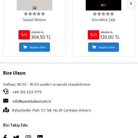
Siyasal İletişim
Dürüstlük Çağı
350,00 TL
160,00 TL
%13
%25
304,50 TL
120,00 TL
Sepete Ekle
Sepete Ekle
Bize Ulaşın
Haftaiçi 08:30 - 18:00 saatleri arasında ulaşabilirsiniz.
+90 312 223 7773
info@gazikitabevi.com.tr
Bahçelievler Mah. 53. Sok. No:29 Çankaya-Ankara
Bizi Takip Edin