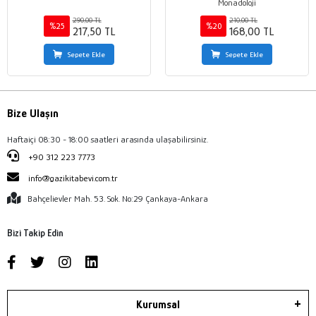
Monadoloji
290,00 TL
210,00 TL
%25
%20
217,50 TL
168,00 TL
Sepete Ekle
Sepete Ekle
Bize Ulaşın
Haftaiçi 08:30 - 18:00 saatleri arasında ulaşabilirsiniz.
+90 312 223 7773
info@gazikitabevi.com.tr
Bahçelievler Mah. 53. Sok. No:29 Çankaya-Ankara
Bizi Takip Edin
Kurumsal