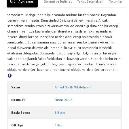
Ürün Açıklaması
Garanti ve Teslimat
Taksit Seçenekleri
Yorumlar
Sembolizm ile doğrudan bilgi arasında mühim bir fark vardır. Doğrudan
deneyim yanılmazdır. Deneyimlediğiniz şeyi deneyimlersiniz. Ancak
sembolizm, sembolizmin bizi varsaymaya yönlendirdiği dünyada bir örneği
olmayan, yalnızca kavramlardan ibaret olan şeylere ilişkin eylemlere,
hislere, duygulara ve inançlara neden olabileceği anlamında bir hayli
yanıltıcıdır. … Bu çalışmanın esas iddiası, insan sembolizminin köklerinin,
dışsal dünyanın dolaysız algılamanın iki ayrı türü arasındaki sembolik
etkileşimi olduğudur. Bu sayede, dış dünyayla ilgili bilgimizin birbirleriyle
yakından bağlantılı fakat farklı olan iki kaynağı vardır. Bu türler birbirlerini
tekrar etmezler ve gerçek bir bilgi çeşitliliği söz konusudur. Birinin belirsiz
olduğu yerde diğeri kesin ve birinin önemli olduğu yerde diğeri sıradandır.
Tanıtım Metni
Yazar
Alfred North Whitehead
Basım Yılı
Nisan 2023
Baskı Sayısı
1. Baskı
Cilt Tipi
Ciltsiz