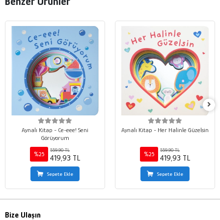
Benzer Ürünler
Aynalı Kitap - Ce-eee! Seni
Aynalı Kitap - Her Halinle Güzelsin
Görüyorum
559,90 TL
559,90 TL
%25
%25
419,93 TL
419,93 TL
Sepete Ekle
Sepete Ekle
Bize Ulaşın