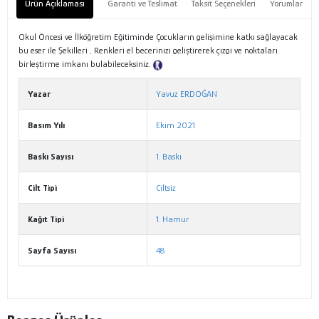
Ürün Açıklaması
Garanti ve Teslimat
Taksit Seçenekleri
Yorumlar
Okul Öncesi ve İlköğretim Eğitiminde Çocukların gelişimine katkı sağlayacak
bu eser ile Şekilleri , Renkleri el becerinizi geliştirerek çizgi ve noktaları
birleştirme imkanı bulabileceksiniz.
Tanıtım Metni
Yazar
Yavuz ERDOĞAN
Basım Yılı
Ekim 2021
Baskı Sayısı
1. Baskı
Cilt Tipi
Ciltsiz
Kağıt Tipi
1. Hamur
Sayfa Sayısı
48