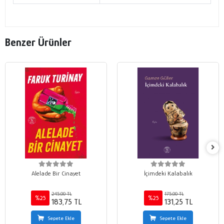
Benzer Ürünler
Alelade Bir Cinayet
İçimdeki Kalabalık
245,00 TL
175,00 TL
%25
%25
183,75 TL
131,25 TL
Sepete Ekle
Sepete Ekle