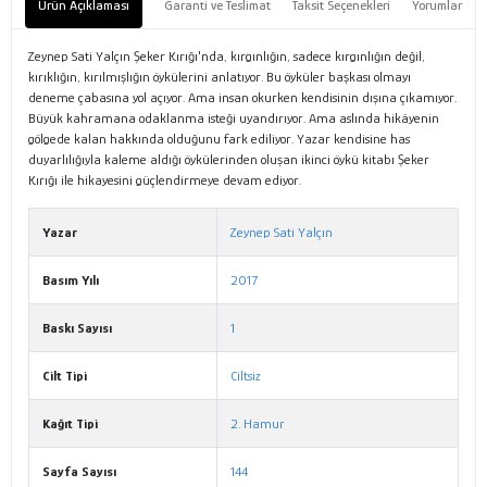
Ürün Açıklaması
Garanti ve Teslimat
Taksit Seçenekleri
Yorumlar
Zeynep Sati Yalçın Şeker Kırığı'nda, kırgınlığın, sadece kırgınlığın değil,
kırıklığın, kırılmışlığın öykülerini anlatıyor. Bu öyküler başkası olmayı
deneme çabasına yol açıyor. Ama insan okurken kendisinin dışına çıkamıyor.
Büyük kahramana odaklanma isteği uyandırıyor. Ama aslında hikâyenin
gölgede kalan hakkında olduğunu fark ediliyor. Yazar kendisine has
duyarlılığıyla kaleme aldığı öykülerinden oluşan ikinci öykü kitabı Şeker
Kırığı ile hikayesini güçlendirmeye devam ediyor.
Yazar
Zeynep Sati Yalçın
Basım Yılı
2017
Baskı Sayısı
1
Cilt Tipi
Ciltsiz
Kağıt Tipi
2. Hamur
Sayfa Sayısı
144