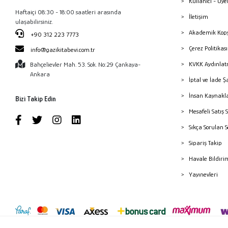
Kullanıcı - Üye
Haftaiçi 08:30 - 18:00 saatleri arasında
İletişim
ulaşabilirsiniz.
Akademik Kopy
+90 312 223 7773
Çerez Politika
info@gazikitabevi.com.tr
KVKK Aydınlat
Bahçelievler Mah. 53. Sok. No:29 Çankaya-
Ankara
İptal ve İade Ş
İnsan Kaynakl
Bizi Takip Edin
Mesafeli Satış 
Sıkça Sorulan 
Sipariş Takip
Havale Bildiri
Yayınevleri