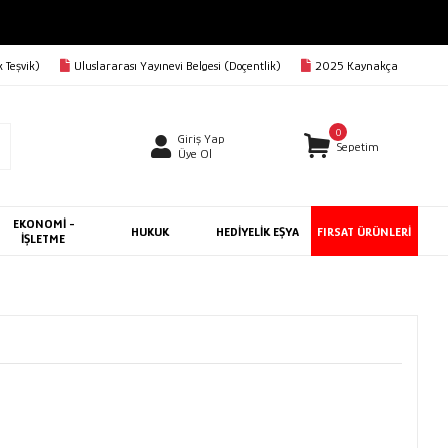
 Teşvik)
Uluslararası Yayınevi Belgesi (Doçentlik)
2025 Kaynakça
0
Giriş Yap
Sepetim
Üye Ol
EKONOMİ -
HUKUK
HEDİYELİK EŞYA
FIRSAT ÜRÜNLERİ
İŞLETME