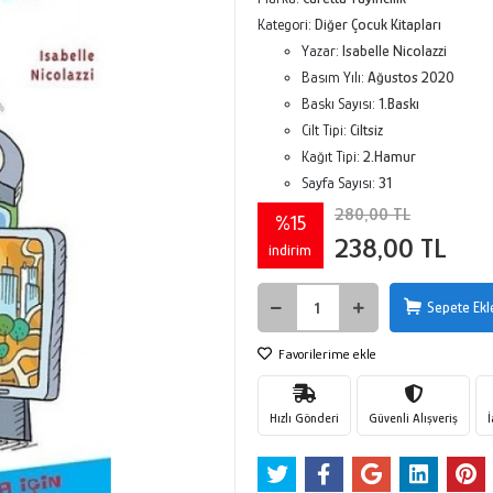
Kategori:
Diğer Çocuk Kitapları
Yazar:
Isabelle Nicolazzi
Basım Yılı:
Ağustos 2020
Baskı Sayısı:
1.Baskı
Cilt Tipi:
Ciltsiz
Kağıt Tipi:
2.Hamur
Sayfa Sayısı:
31
280,00 TL
%15
238,00 TL
indirim
Sepete Ekl
Favorilerime ekle
Hızlı Gönderi
Güvenli Alışveriş