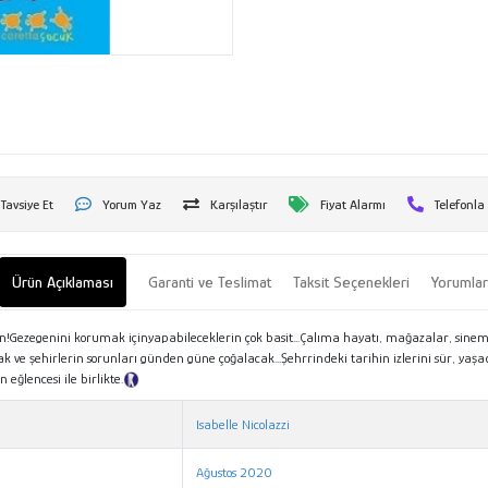
Tavsiye Et
Yorum Yaz
Karşılaştır
Fiyat Alarmı
Telefonla
Ürün Açıklaması
Garanti ve Teslimat
Taksit Seçenekleri
Yorumla
Gezegenini korumak içinyapabileceklerin çok basit...Çalıma hayatı, mağazalar, sinemalar
ve şehirlerin sorunları günden güne çoğalacak...Şehrrindeki tarihin izlerini sür, yaşa
eğlencesi ile birlikte.
Tanıtım Metni
Isabelle Nicolazzi
Ağustos 2020