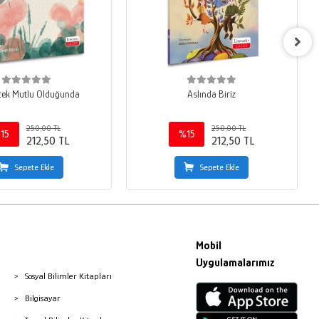
cek Mutlu Olduğunda
Aslında Biriz
250,00 TL
250,00 TL
15
%15
212,50 TL
212,50 TL
Sepete Ekle
Sepete Ekle
Mobil
Uygulamalarımız
Sosyal Bilimler Kitapları
Bilgisayar