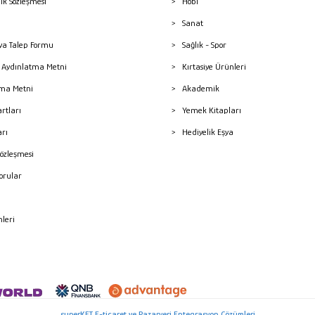
lik Sözleşmesi
Hobi
Sanat
a Talep Formu
Sağlık - Spor
sı Aydınlatma Metni
Kırtasiye Ürünleri
ma Metni
Akademik
artları
Yemek Kitapları
arı
Hediyelik Eşya
Sözleşmesi
Sorular
mleri
superKET E-ticaret ve Pazaryeri Entegrasyon Çözümleri