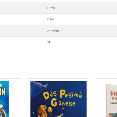
1.Baskı
Ciltsiz
2.Hamur
31