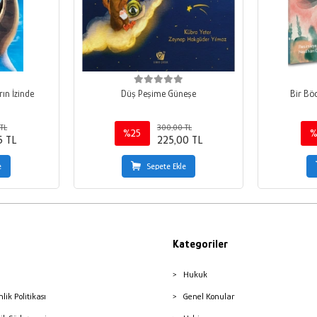
rın İzinde
Düş Peşime Güneşe
Bir Bö
TL
300,00 TL
%25
%
5 TL
225,00 TL
e
Sepete Ekle
Kategoriler
Hukuk
nlik Politikası
Genel Konular