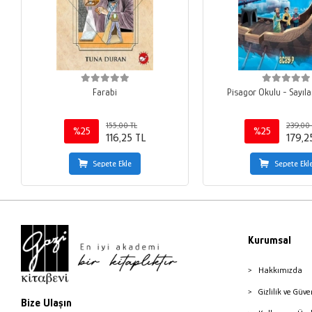
Farabi
Pisagor Okulu - Sayıla
155,00 TL
239,00 
%25
%25
116,25 TL
179,2
Sepete Ekle
Sepete Ekl
Kurumsal
Hakkımızda
Gizlilik ve Güve
Bize Ulaşın