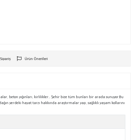
 Sipariş
Ürün Önerileri
r
, beton yığınları, kirlilikler... Şehir bize tüm bunları bir arada sunuyor.Bu
dağın yerdeki hayat tarzı hakkında araştırmalar yap, sağlıklı yaşam kollarını