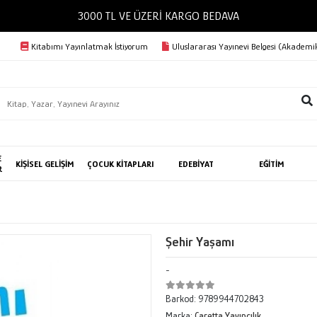
3000 TL VE ÜZERİ KARGO BEDAVA
Kitabımı Yayınlatmak İstiyorum
Uluslararası Yayınevi Belgesi (Akademik
E
KİŞİSEL GELİŞİM
ÇOCUK KİTAPLARI
EDEBİYAT
EĞİTİM
R
Şehir Yaşamı
-
Barkod:
9789944702843
Marka:
Caretta Yayıncılık