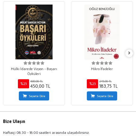
Mülki İdarede Vizyon - Başarı
Mikro İfadeler
Öyküleri
600,00 TL
245,00 TL
%25
%25
450,00 TL
183,75 TL
Sepete Ekle
Sepete Ekle
Bize Ulaşın
Haftaiçi 08:30 - 18:00 saatleri arasında ulaşabilirsiniz.