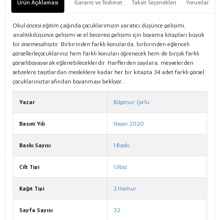
Ürün Açıklaması
Garanti ve Teslimat
Taksit Seçenekleri
Yorumlar
Okul öncesi eğitim çağında çocuklarımızın yaratıcı düşünce gelişimi,
analitikdüşünce gelişimi ve el beceresi gelişimi için boyama kitapları büyük
bir önemesahiptir. Birbirinden farklı konularda, birbirinden eğlenceli
görsellerleçocuklarınız hem farklı konuları öğrenecek hem de birçok farklı
görseliboyayarak eğlenebileceklerdir. Harflerden sayılara, meyvelerden
sebzelere,taşıtlardan mesleklere kadar her bir kitapta 34 adet farklı görsel
çocuklarınıztarafından boyanmayı bekliyor...
Yazar
Bilgenur Çorlu
Basım Yılı
Nisan 2020
Baskı Sayısı
1.Baskı
Cilt Tipi
Ciltsiz
Kağıt Tipi
2.Hamur
Sayfa Sayısı
32