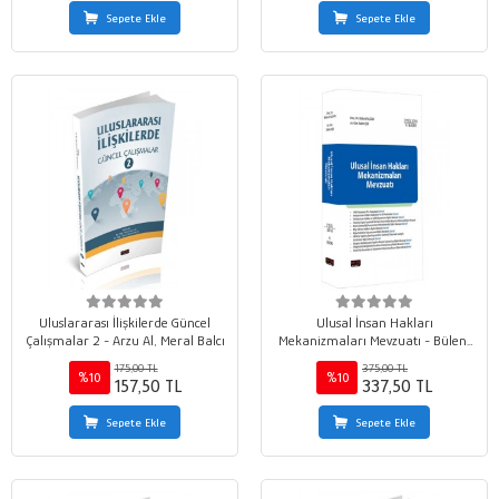
Sepete Ekle
Sepete Ekle
Uluslararası İlişkilerde Güncel
Ulusal İnsan Hakları
Çalışmalar 2 - Arzu Al, Meral Balcı
Mekanizmaları Mevzuatı - Bülent
Algan
175,00 TL
375,00 TL
%10
%10
157,50 TL
337,50 TL
Sepete Ekle
Sepete Ekle