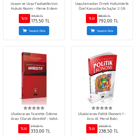
Uzayın ve Uzay Faaliyetlerinin
Uygulamadan Örnek Hükümlerle
Hukuki Rejimi - Merve Erdem
Özel Kanunlarda Suçlar 2 Cilt
195,00 TL
880,00 TL
%10
%10
175,50 TL
792,00 TL
Sepete Ekle
Sepete Ekle
Uluslararası Ticarette Ödeme
Uluslararası Politik Ekonomi 1 -
Aracı Olarak Akreditif - Vahit
Arzu Al, Meral Balcı
Doğan
370,00 TL
265,00 TL
%10
%10
333,00 TL
238,50 TL