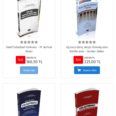
Vakıf Evladiyet Hukuku - M. Serhat
Üçüncü Genç Vergi Hukukçuları
Yener
Konferansı - Cenker Göker
185,00 TL
250,00 TL
%10
%10
166,50 TL
225,00 TL
Stokta Yok
Sepete Ekle