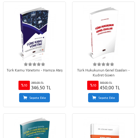
Türk Kamu Yönetimi - Hamza Ateş
Türk Hukukunun Genel Esasları -
Kudret Güven
385,00 TL
500,00 TL
%10
%10
346,50 TL
450,00 TL
Sepete Ekle
Sepete Ekle