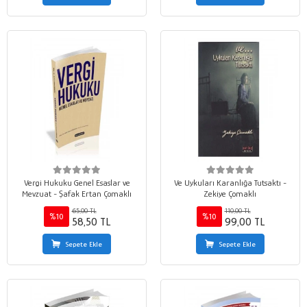
Vergi Hukuku Genel Esaslar ve
Ve Uykuları Karanlığa Tutsaktı -
Mevzuat - Şafak Ertan Çomaklı
Zekiye Çomaklı
65,00 TL
110,00 TL
%10
%10
58,50 TL
99,00 TL
Sepete Ekle
Sepete Ekle