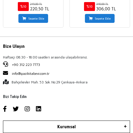
245,00 TL
340,00 TL
%10
%10
220,50 TL
306,00 TL
Sepete Ekle
Sepete Ekle
Bize Ulaşın
Haftaiçi 08:30 - 18:00 saatleri arasında ulaşabilirsiniz.
+90 312 223 7773
info@gazikitabevi.com.tr
Bahçelievler Mah. 53. Sok. No:29 Çankaya-Ankara
Bizi Takip Edin
Kurumsal