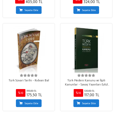
405,00 TL
324,00 TL
Sepete Ekle
Sepete Ekle
Türk Süvari Tarihi - Rıdvan Bal
Türk Medeni Kanunu ve İlgili
Kanunlar - Savaş Yayınları Eylül
2021
195,00 TL
130,00 TL
%10
%10
175,50 TL
117,00 TL
Sepete Ekle
Sepete Ekle