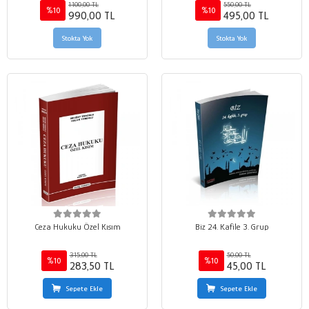
1.100,00 TL
550,00 TL
%10
%10
990,00 TL
495,00 TL
Stokta Yok
Stokta Yok
Ceza Hukuku Özel Kısım
Biz 24. Kafile 3. Grup
315,00 TL
50,00 TL
%10
%10
283,50 TL
45,00 TL
Sepete Ekle
Sepete Ekle