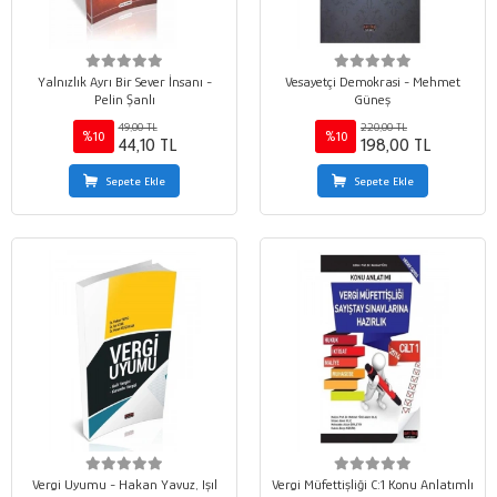
Yalnızlık Ayrı Bir Sever İnsanı -
Vesayetçi Demokrasi - Mehmet
Pelin Şanlı
Güneş
49,00 TL
220,00 TL
%10
%10
44,10 TL
198,00 TL
Sepete Ekle
Sepete Ekle
Vergi Uyumu - Hakan Yavuz, Işıl
Vergi Müfettişliği C:1 Konu Anlatımlı