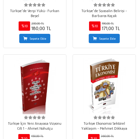
Türkiye'de Vergi Yükü- Furkan
Türkiye'de Siyasalın Belirişi -
Beşel
Barbaros Koçak
200,00 TL
190,00 TL
%10
%10
180,00 TL
171,00 TL
Sepete Ekle
Sepete Ekle
Türkiye İçin Yeni Anayasa Vizyonu
Türkiye Ekonomisi Sektörel
Cilt 1 - Ahmet Nohutçu
Yaklaşım - Mehmet Dikkaya
450,00 TL
360,00 TL
%10
%10