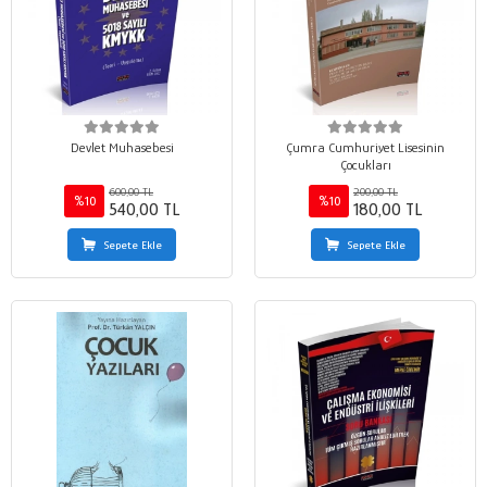
Devlet Muhasebesi
Çumra Cumhuriyet Lisesinin
Çocukları
600,00 TL
200,00 TL
%10
%10
540,00 TL
180,00 TL
Sepete Ekle
Sepete Ekle