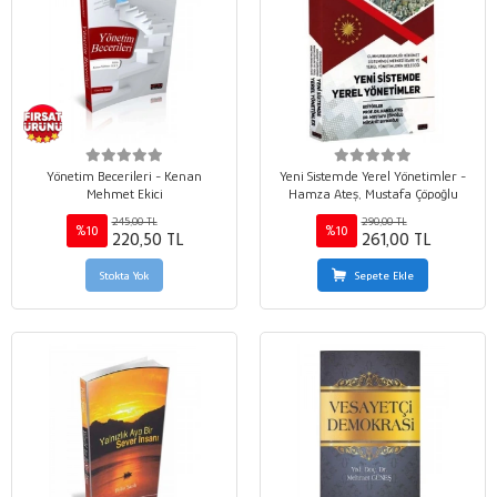
Yönetim Becerileri - Kenan
Yeni Sistemde Yerel Yönetimler -
Mehmet Ekici
Hamza Ateş, Mustafa Çöpoğlu
245,00 TL
290,00 TL
%10
%10
220,50 TL
261,00 TL
Stokta Yok
Sepete Ekle