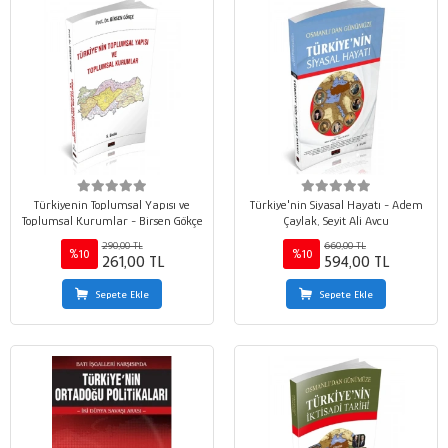
Türkiyenin Toplumsal Yapısı ve
Türkiye'nin Siyasal Hayatı - Adem
Toplumsal Kurumlar - Birsen Gökçe
Çaylak, Seyit Ali Avcu
290,00 TL
660,00 TL
%10
%10
261,00 TL
594,00 TL
Sepete Ekle
Sepete Ekle