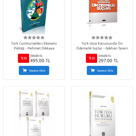
Türk Cumhuriyetleri Ekonomi
Türk Ceza Kanununda Ön
Politiği - Mehmet Dikkaya
Ödemelik Suçlar - Gökhan Taneri
550,00 TL
330,00 TL
%10
%10
495,00 TL
297,00 TL
Sepete Ekle
Sepete Ekle