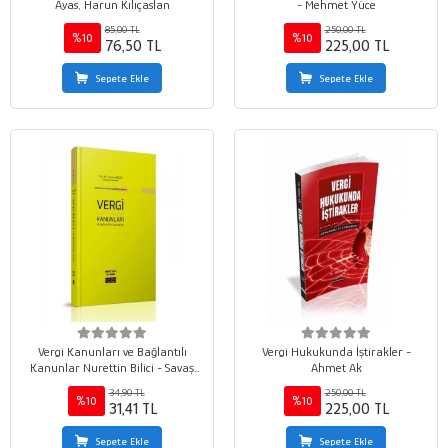
Ayas, Harun Kılıçaslan
- Mehmet Yüce
85,00 TL
250,00 TL
%10
%10
76,50 TL
225,00 TL
Sepete Ekle
Sepete Ekle
Vergi Kanunları ve Bağlantılı
Vergi Hukukunda İştirakler -
Kanunlar Nurettin Bilici - Savaş
Ahmet Ak
Yayınları 2020
34,90 TL
250,00 TL
%10
%10
31,41 TL
225,00 TL
Sepete Ekle
Sepete Ekle