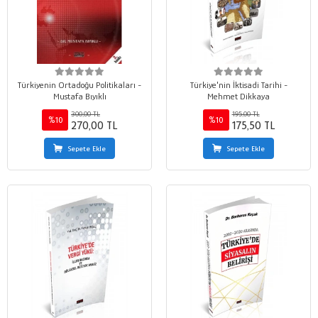
Türkiyenin Ortadoğu Politikaları -
Türkiye'nin İktisadi Tarihi -
Mustafa Bıyıklı
Mehmet Dikkaya
300,00 TL
195,00 TL
%10
%10
270,00 TL
175,50 TL
Sepete Ekle
Sepete Ekle