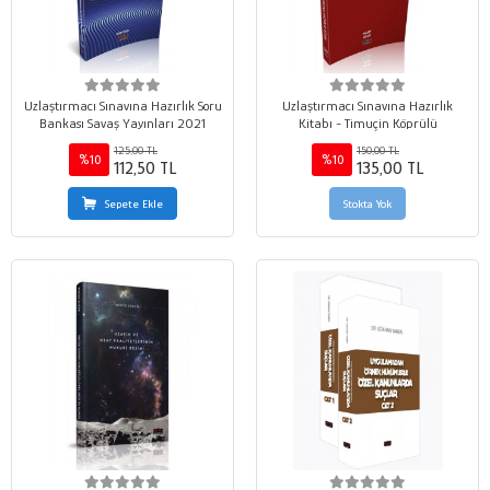
Uzlaştırmacı Sınavına Hazırlık Soru
Uzlaştırmacı Sınavına Hazırlık
Bankası Savaş Yayınları 2021
Kitabı - Timuçin Köprülü
125,00 TL
150,00 TL
%10
%10
112,50 TL
135,00 TL
Sepete Ekle
Stokta Yok