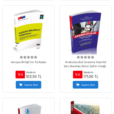
Avrupa Birliği'nin Türkiyesi
Arabuluculuk Sınavına Hazırlık
Soru Bankası Deniz Şahin Cinoğlu
2022
115,00 TL
190,00 TL
%10
%10
103,50 TL
171,00 TL
Sepete Ekle
Sepete Ekle