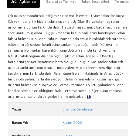
Ürün Açıklaması
Garanti ve Teslimat
Taksit Seçenekleri
Yorumlar
Çok uzun zamandır sakladığımız sırlar var. İzleyerek. Uyumadan. Sonsuzca.
Çok yakında, artık bize ait olmayacaklar. Üç Olan Bir yakalanmış ruhu
arıyor ama bunun farkında değil. Hapsedilmiş spreni, o kadar uzun zaman
önce unutulmuş olanı… Bilgiyi, Roshar'ın bütün halklarını lanetleyecek olan
bilgiyi bulmak için kendi ruhunu zamanında özgür bırakabilecek mi? Yenik
Asker mızrağı seviyor, kendi etine saplanmış olduğu halde. Yürüyor, her
zaman, ışık olmadan karanlığın içine doğru. Yanında kendi kendine
tutuşturabileceğinin dışında hiçbir ışık olmadan. Arızalı Kız Kardeş
hatalarını görüyor, kendisinin hata olduğunu düşünüyor. Atalarından çok
uzakta sanki ama onu omuzlarında zafere ve o en önemli sessizliğe doğru
taşıdıklarının farkında değil. Ve en önemli olanı, Makinelerin Anası büyük
bir baloda yalancılarla dans ediyor. Onların maskelerini düşürmek, gizli
sırlarını bulmak ve dünyaya açık etmek zorunda. En kötü yalanların kendi
kendine söyledikleri olduğunu kabul etmeye mecbur. Eğer bunu yaparsa,
sırlarımız en sonunda gerçekler haline gelecekler.
Tanıtım Metni
Yazar
Brandon Sanderson
Basım Yılı
Kasım 2022
Baskı Sayısı
2. Baskı