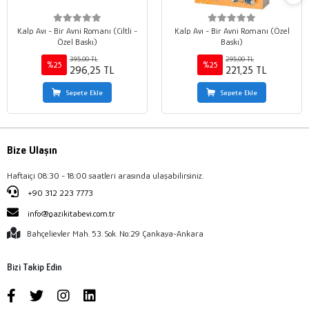
Kalp Avı - Bir Avni Romanı (Ciltli -
Kalp Avı - Bir Avni Romanı (Özel
Özel Baskı)
Baskı)
395,00 TL
295,00 TL
%25
%25
296,25 TL
221,25 TL
Sepete Ekle
Sepete Ekle
Bize Ulaşın
Haftaiçi 08:30 - 18:00 saatleri arasında ulaşabilirsiniz.
+90 312 223 7773
info@gazikitabevi.com.tr
Bahçelievler Mah. 53. Sok. No:29 Çankaya-Ankara
Bizi Takip Edin