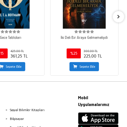
Gece Tabloları
İki Deli Bir Araya Gelmemeliydi
425,00 TL
300,00 TL
15
%25
361,25 TL
225,00 TL
Sepete Ekle
Sepete Ekle
Mobil
Uygulamalarımız
Sosyal Bilimler Kitapları
Bilgisayar