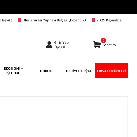
 Teşvik)
Uluslararası Yayınevi Belgesi (Doçentlik)
2025 Kaynakça
0
Giriş Yap
Sepetim
Üye Ol
EKONOMİ -
HUKUK
HEDİYELİK EŞYA
FIRSAT ÜRÜNLERİ
İŞLETME