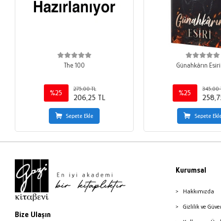
The 100
Günahkârın Esiri
275,00 TL
345,00 
%25
%25
206,25 TL
258,7
Sepete Ekle
Sepete Ekl
Kurumsal
Hakkımızda
Gizlilik ve Güve
Bize Ulaşın