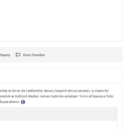
 Sipariş
Ürün Önerileri
r
lığı ve biraz da rastlantılar sonucu başarılı olmuş sanayici, iş insanı bir
onomik ve kültürel olayları roman tadında anlatıyor. Yirmi yıl boyunca Tülin
 okuyacaksınız…
Tanıtım Metni