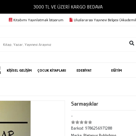
3000 TL VE ÜZERİ KARGO BEDAVA
Kitabımı Yayınlatmak İstiyorum
Uluslararası Yayınevi Belgesi (Akademik
E
KİŞİSEL GELİŞİM
ÇOCUK KİTAPLARI
EDEBİYAT
EĞİTİM
R
Sarmaşıklar
-
Barkod:
9786256971288
Marka:
Platanus Publishing