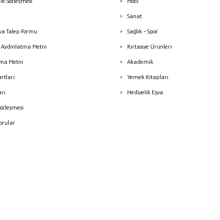
lik Sözleşmesi
Hobi
Sanat
a Talep Formu
Sağlık - Spor
sı Aydınlatma Metni
Kırtasiye Ürünleri
ma Metni
Akademik
artları
Yemek Kitapları
arı
Hediyelik Eşya
Sözleşmesi
Sorular
mleri
superKET E-ticaret ve Pazaryeri Entegrasyon Çözümleri