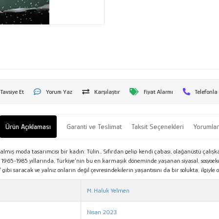
Tavsiye Et
Yorum Yaz
Karşılaştır
Fiyat Alarmı
Telefonla
Ürün Açıklaması
Garanti ve Teslimat
Taksit Seçenekleri
Yorumla
 almış moda tasarımcısı bir kadın: Tülin… Sıfırdan gelip kendi çabası, olağanüstü çalışkan
il; 1965-1985 yıllarında, Türkiye’nin bu en karmaşık döneminde yaşanan siyasal, sosyoek
ibi saracak ve yalnız onların değil çevresindekilerin yaşantısını da bir solukta, ilgiyle
M. Haluk Yelmen
Nisan 2023