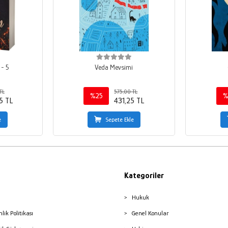
 - 5
Veda Mevsimi
TL
575,00 TL
%25
%
5 TL
431,25 TL
e
Sepete Ekle
Kategoriler
Hukuk
nlik Politikası
Genel Konular