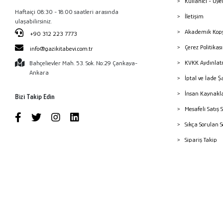
Kullanıcı - Üye
Haftaiçi 08:30 - 18:00 saatleri arasında
İletişim
ulaşabilirsiniz.
Akademik Kopy
+90 312 223 7773
Çerez Politika
info@gazikitabevi.com.tr
KVKK Aydınlat
Bahçelievler Mah. 53. Sok. No:29 Çankaya-
Ankara
İptal ve İade Ş
İnsan Kaynakl
Bizi Takip Edin
Mesafeli Satış 
Sıkça Sorulan 
Sipariş Takip
Havale Bildiri
Yayınevleri