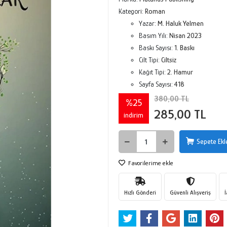
Kategori:
Roman
Yazar:
M. Haluk Yelmen
Basım Yılı:
Nisan 2023
Baskı Sayısı:
1. Baskı
Cilt Tipi:
Ciltsiz
Kağıt Tipi:
2. Hamur
Sayfa Sayısı:
418
380,00 TL
%25
285,00 TL
indirim
Sepete Ekl
Favorilerime ekle
Hızlı Gönderi
Güvenli Alışveriş