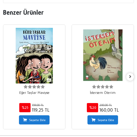
Benzer Ürünler
Eğer Taşlar Maviyse
İstersem Öterim
159,00 TL
200,00 TL
%25
%20
119,25 TL
160,00 TL
Sepete Ekle
Sepete Ekle