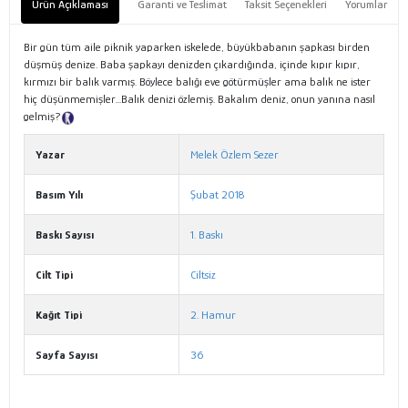
Ürün Açıklaması
Garanti ve Teslimat
Taksit Seçenekleri
Yorumlar
Bir gün tüm aile piknik yaparken iskelede, büyükbabanın şapkası birden
düşmüş denize. Baba şapkayı denizden çıkardığında, içinde kıpır kıpır,
kırmızı bir balık varmış. Böylece balığı eve götürmüşler ama balık ne ister
hiç düşünmemişler...Balık denizi özlemiş. Bakalım deniz, onun yanına nasıl
gelmiş?
Tanıtım Metni
Yazar
Melek Özlem Sezer
Basım Yılı
Şubat 2018
Baskı Sayısı
1. Baskı
Cilt Tipi
Ciltsiz
Kağıt Tipi
2. Hamur
Sayfa Sayısı
36