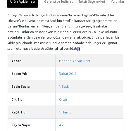
Ürün Açıklaması
Garanti ve Teslimat
Taksit Seçenekleri
Yorumlar
Zübeyir’le kararlı olmayı,Abdurrahman’la cömertliği,Sa’d’la sabrı,Ebu
Ubeyde’yle güvenilir olmayı,Said bin Zeyd’le kanaatkârlığı öğrenmeye ne
dersin?Bunlar kim mi?Peygamber Efendimizin çok sevgili sahabe
dostları...Onlar gökte parlayan yıldızlar gibiler.Bizlere ışık olur ve yolumuzu
aydınlatırlar.Sen de onlar gibi güzel davranarak gökyüzünde parlayan bir
yıldız gibi olmak ister misin?Hadi o zaman, Sahabelerle Değerler Eğitimi
setini okumaya başla!Ve gökte ışıl ışıl parılda!
Tanıtım Metni
Yazar
Handan Yalvaç Arıcı
Basım Yılı
Şubat 2017
Baskı Sayısı
1. Baskı
Cilt Tipi
Ciltsiz
Kağıt Tipi
1. Hamur
Sayfa Sayısı
48