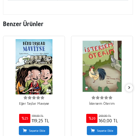
Benzer Ürünler
Eğer Taşlar Maviyse
İstersem Öterim
159,00 TL
200,00 TL
%25
%20
119,25 TL
160,00 TL
Sepete Ekle
Sepete Ekle