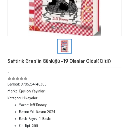
Saftirik Greg’in Günlüğü -19 Olanlar Oldu!(Ciltli)
-
Barkod:
9786254146305
Marka:
Epsilon Yayınları
Kategori:
Hikayeler
Yazar:
Jeff Kinney
Basım Yılı:
Kasım 2024
Baskı Sayısı:
1. Baskı
Cilt Tipi:
Ciltli