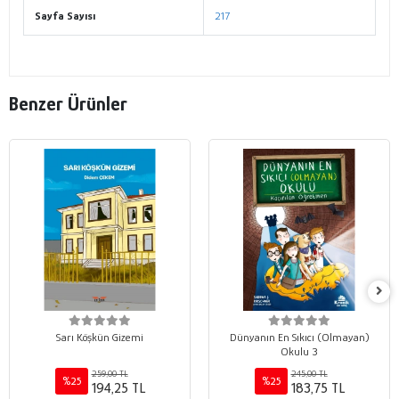
Sayfa Sayısı
217
Benzer Ürünler
Sarı Köşkün Gizemi
Dünyanın En Sıkıcı (Olmayan)
Okulu 3
259,00 TL
245,00 TL
%25
%25
194,25 TL
183,75 TL