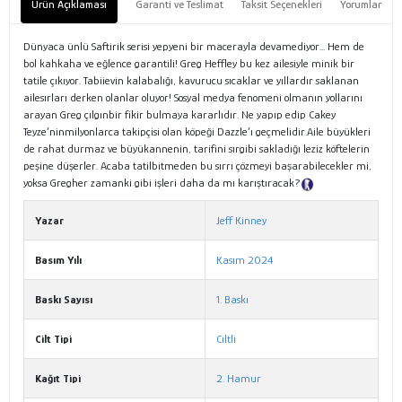
Ürün Açıklaması
Garanti ve Teslimat
Taksit Seçenekleri
Yorumlar
Dünyaca ünlü Saftirik serisi yepyeni bir macerayla devamediyor... Hem de
bol kahkaha ve eğlence garantili! Greg Heffley bu kez ailesiyle minik bir
tatile çıkıyor. Tabiievin kalabalığı, kavurucu sıcaklar ve yıllardır saklanan
ailesırları derken olanlar oluyor! Sosyal medya fenomeni olmanın yollarını
arayan Greg çılgınbir fikir bulmaya kararlıdır. Ne yapıp edip Cakey
Teyze’ninmilyonlarca takipçisi olan köpeği Dazzle’ı geçmelidir.Aile büyükleri
de rahat durmaz ve büyükannenin, tarifini sırgibi sakladığı leziz köftelerin
peşine düşerler. Acaba tatilbitmeden bu sırrı çözmeyi başarabilecekler mi,
yoksa Gregher zamanki gibi işleri daha da mı karıştıracak?
Tanıtım Metni
Yazar
Jeff Kinney
Basım Yılı
Kasım 2024
Baskı Sayısı
1. Baskı
Cilt Tipi
Ciltli
Kağıt Tipi
2. Hamur