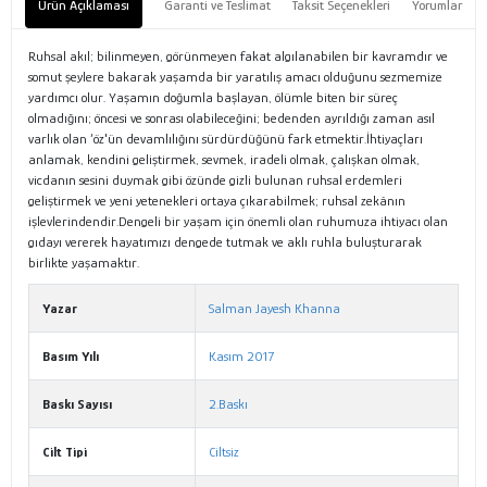
Ürün Açıklaması
Garanti ve Teslimat
Taksit Seçenekleri
Yorumlar
Ruhsal akıl; bilinmeyen, görünmeyen fakat algılanabilen bir kavramdır ve
somut şeylere bakarak yaşamda bir yaratılış amacı olduğunu sezmemize
yardımcı olur. Yaşamın doğumla başlayan, ölümle biten bir süreç
olmadığını; öncesi ve sonrası olabileceğini; bedenden ayrıldığı zaman asıl
varlık olan ‘öz'ün devamlılığını sürdürdüğünü fark etmektir.İhtiyaçları
anlamak, kendini geliştirmek, sevmek, iradeli olmak, çalışkan olmak,
vicdanın sesini duymak gibi özünde gizli bulunan ruhsal erdemleri
geliştirmek ve yeni yetenekleri ortaya çıkarabilmek; ruhsal zekânın
işlevlerindendir.Dengeli bir yaşam için önemli olan ruhumuza ihtiyacı olan
gıdayı vererek hayatımızı dengede tutmak ve aklı ruhla buluşturarak
birlikte yaşamaktır.
Yazar
Salman Jayesh Khanna
Basım Yılı
Kasım 2017
Baskı Sayısı
2.Baskı
Cilt Tipi
Ciltsiz