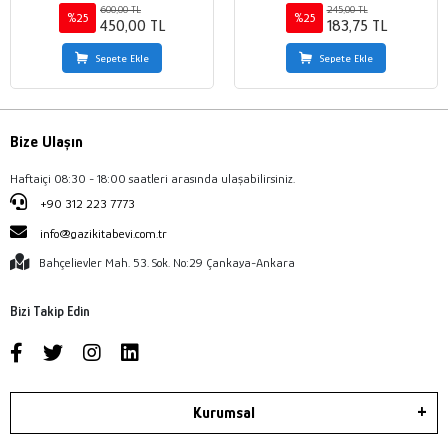
600,00 TL
245,00 TL
%25
%25
450,00 TL
183,75 TL
Sepete Ekle
Sepete Ekle
Bize Ulaşın
Haftaiçi 08:30 - 18:00 saatleri arasında ulaşabilirsiniz.
+90 312 223 7773
info@gazikitabevi.com.tr
Bahçelievler Mah. 53. Sok. No:29 Çankaya-Ankara
Bizi Takip Edin
Kurumsal