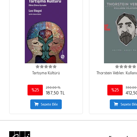
Tartışma Kültürü
Thorstein Veblen: Kullan
250,00 TL
550,00
%25
%25
187,50 TL
412,5
Sepete Ekle
Sepete Ekl