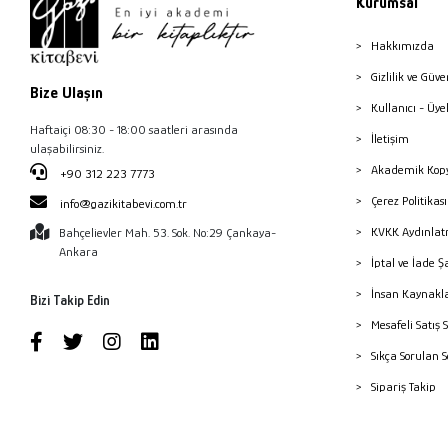
Kurumsal
Hakkımızda
Gizlilik ve Güve
Bize Ulaşın
Kullanıcı - Üye
Haftaiçi 08:30 - 18:00 saatleri arasında
İletişim
ulaşabilirsiniz.
Akademik Kopy
+90 312 223 7773
Çerez Politika
info@gazikitabevi.com.tr
KVKK Aydınlat
Bahçelievler Mah. 53. Sok. No:29 Çankaya-
Ankara
İptal ve İade Ş
İnsan Kaynakl
Bizi Takip Edin
Mesafeli Satış 
Sıkça Sorulan 
Sipariş Takip
Havale Bildiri