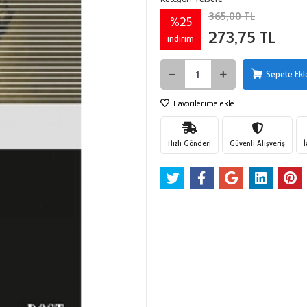
365,00 TL
%25
273,75 TL
indirim
Sepete Ekl
Favorilerime ekle
Hızlı Gönderi
Güvenli Alışveriş