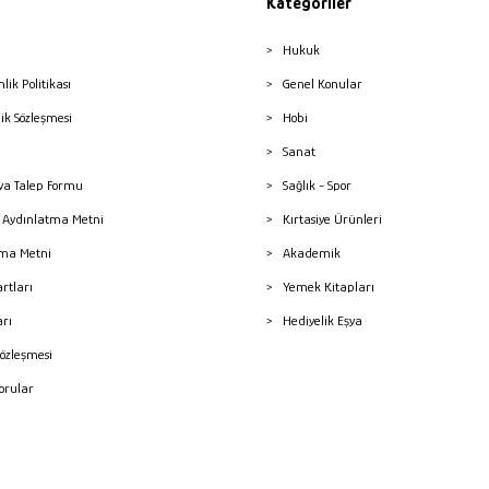
Kategoriler
Hukuk
nlik Politikası
Genel Konular
lik Sözleşmesi
Hobi
Sanat
a Talep Formu
Sağlık - Spor
sı Aydınlatma Metni
Kırtasiye Ürünleri
ma Metni
Akademik
artları
Yemek Kitapları
arı
Hediyelik Eşya
Sözleşmesi
Sorular
mleri