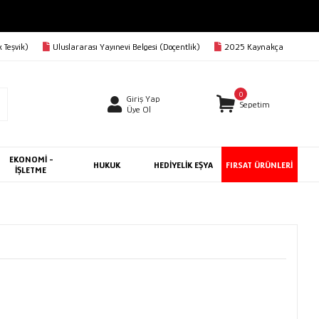
 Teşvik)
Uluslararası Yayınevi Belgesi (Doçentlik)
2025 Kaynakça
0
Giriş Yap
Sepetim
Üye Ol
EKONOMİ -
HUKUK
HEDİYELİK EŞYA
FIRSAT ÜRÜNLERİ
İŞLETME