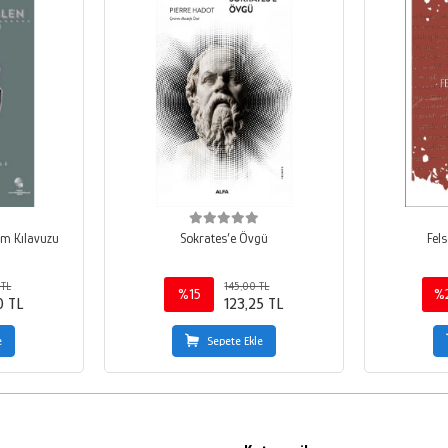
ım Kılavuzu
Sokrates’e Övgü
Fels
 TL
145,00 TL
%15
%
0 TL
123,25 TL
e
Sepete Ekle