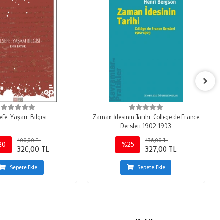
efe: Yaşam Bilgisi
Zaman İdesinin Tarihi: College de France
Dersleri 1902 1903
400,00 TL
436,00 TL
20
%25
320,00 TL
327,00 TL
Sepete Ekle
Sepete Ekle