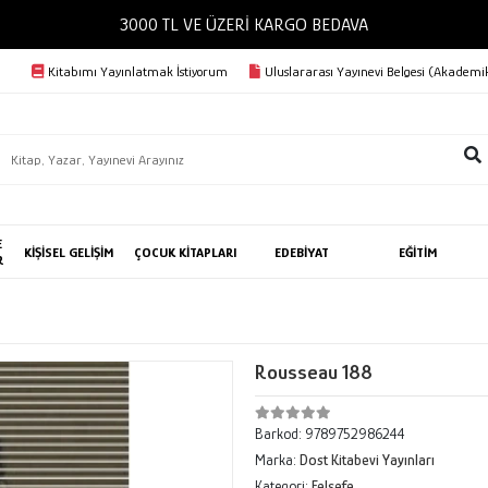
3000 TL VE ÜZERİ KARGO BEDAVA
Kitabımı Yayınlatmak İstiyorum
Uluslararası Yayınevi Belgesi (Akademik
E
KİŞİSEL GELİŞİM
ÇOCUK KİTAPLARI
EDEBİYAT
EĞİTİM
R
Rousseau 188
Barkod:
9789752986244
Marka:
Dost Kitabevi Yayınları
Kategori:
Felsefe