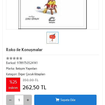
Roko ile Konuşmalar
Barkod:
9789750524141
Marka:
İletişim Yayınları
Kategori:
Diğer Çocuk Kitapları
350,00 TL
%25
262,50 TL
indirim
Sepete Ekle