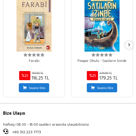
Farabi
Pisagor Okulu - Sayıların İzinde
155,00 TL
239,00 TL
%25
%25
116,25 TL
179,25 TL
Sepete Ekle
Sepete Ekle
Bize Ulaşın
Haftaiçi 08:30 - 18:00 saatleri arasında ulaşabilirsiniz.
+90 312 223 7773