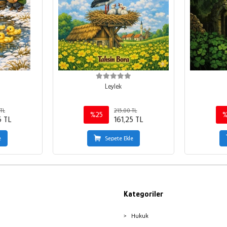
Leylek
TL
215,00 TL
%25
%
5 TL
161,25 TL
e
Sepete Ekle
Kategoriler
Hukuk