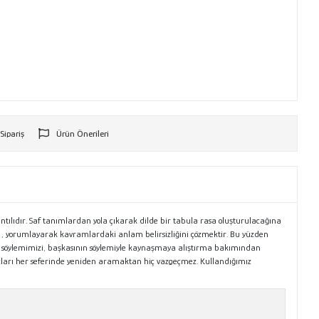
 Sipariş
Ürün Önerileri
r
tılıdır. Saf tanımlardan yola çıkarak dilde bir tabula rasa oluşturulacağına
 , yorumlayarak kavramlardaki anlam belirsizliğini çözmektir. Bu yüzden
ve söylemimizi, başkasının söylemiyle kaynaşmaya alıştırma bakımından
mazları her seferinde yeniden aramaktan hiç vazgeçmez. Kullandığımız