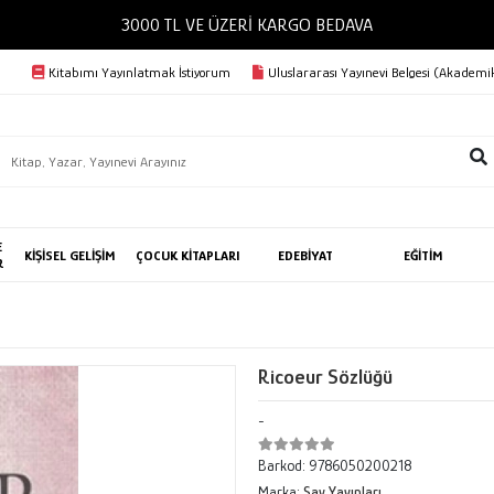
3000 TL VE ÜZERİ KARGO BEDAVA
Kitabımı Yayınlatmak İstiyorum
Uluslararası Yayınevi Belgesi (Akademik
E
KİŞİSEL GELİŞİM
ÇOCUK KİTAPLARI
EDEBİYAT
EĞİTİM
R
Ricoeur Sözlüğü
-
Barkod:
9786050200218
Marka:
Say Yayınları