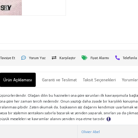
Tavsiye Et
Yorum Yaz
Karşılaştır
Fiyat Alarmı
Telefonla
Ürün Açıklaması
Garanti ve Teslimat
Taksit Seçenekleri
Yorumla
ünürlerdendir. Olağan dilin bu hazineleri ona göre sorunları ilk kavrayışımızla bağlan
na göre her zaman tercih nedenidir. Onun yaptığı daha ziyade bir karşılıklı konuşma
 sıralanması gibidir. Zaten okumak da, başkasının söz dağarını kendimize uyarlamak 
ı veya bir söylemin sentaksını sabırla bozarak ve yeniden yaparak, sınırları ya da çık
 büyük meseleleri ve kavramlar alanını yeniden inşa etme tarzıdır.
Tanıtım Metni
Olivier Abel