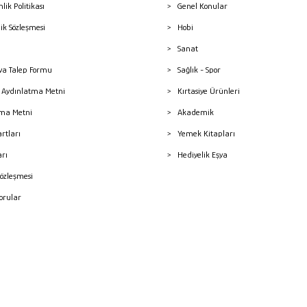
nlik Politikası
Genel Konular
lik Sözleşmesi
Hobi
Sanat
a Talep Formu
Sağlık - Spor
sı Aydınlatma Metni
Kırtasiye Ürünleri
ma Metni
Akademik
artları
Yemek Kitapları
arı
Hediyelik Eşya
Sözleşmesi
Sorular
mleri