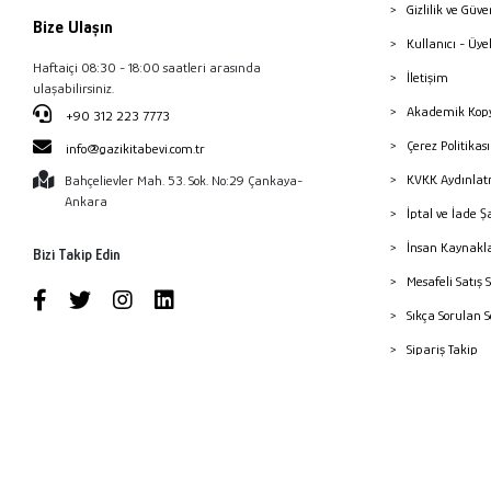
Gizlilik ve Güve
Bize Ulaşın
Kullanıcı - Üye
Haftaiçi 08:30 - 18:00 saatleri arasında
İletişim
ulaşabilirsiniz.
Akademik Kopy
+90 312 223 7773
Çerez Politika
info@gazikitabevi.com.tr
KVKK Aydınlat
Bahçelievler Mah. 53. Sok. No:29 Çankaya-
Ankara
İptal ve İade Ş
İnsan Kaynakl
Bizi Takip Edin
Mesafeli Satış 
Sıkça Sorulan 
Sipariş Takip
Havale Bildiri
Yayınevleri