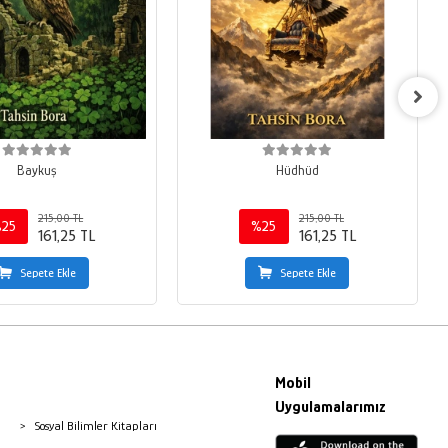
Baykuş
Hüdhüd
215,00 TL
215,00 TL
25
%25
161,25 TL
161,25 TL
Sepete Ekle
Sepete Ekle
Mobil
Uygulamalarımız
Sosyal Bilimler Kitapları