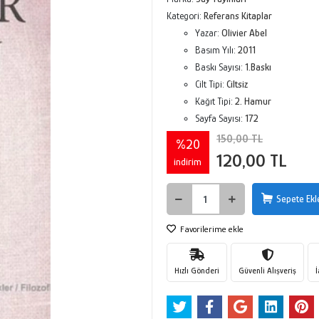
Kategori:
Referans Kitaplar
Yazar:
Olivier Abel
Basım Yılı:
2011
Baskı Sayısı:
1.Baskı
Cilt Tipi:
Ciltsiz
Kağıt Tipi:
2. Hamur
Sayfa Sayısı:
172
150,00 TL
%20
120,00 TL
indirim
Sepete Ekl
Favorilerime ekle
Hızlı Gönderi
Güvenli Alışveriş