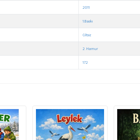
2011
1.Baskı
Ciltsiz
2. Hamur
172