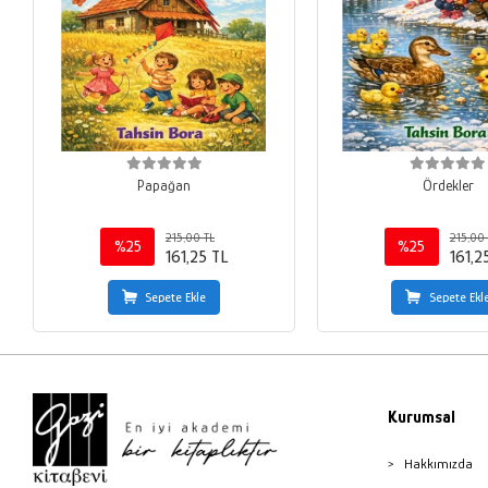
Papağan
Ördekler
215,00 TL
215,00 
%25
%25
161,25 TL
161,2
Sepete Ekle
Sepete Ekl
Kurumsal
Hakkımızda