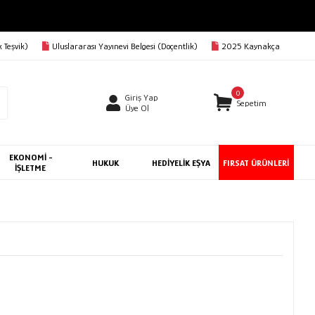
 Teşvik)
Uluslararası Yayınevi Belgesi (Doçentlik)
2025 Kaynakça
0
Giriş Yap
Sepetim
Üye Ol
EKONOMİ -
HUKUK
HEDİYELİK EŞYA
FIRSAT ÜRÜNLERİ
İŞLETME