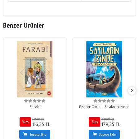
Benzer Ürünler
Farabi
Pisagor Okulu - Sayıların İzinde
155,00 TL
239,00 TL
%25
%25
116,25 TL
179,25 TL
Sepete Ekle
Sepete Ekle