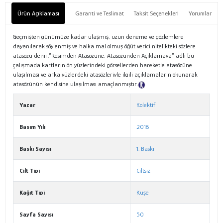
Ürün Açıklaması
Garanti ve Teslimat
Taksit Seçenekleri
Yorumlar
Geçmişten günümüze kadar ulaşmış, uzun deneme ve gözlemlere
dayanılarak söylenmiş ve halka mal olmuş öğüt verici nitelikteki sözlere
atasözü denir.“Resimden Atasözüne, Atasözünden Açıklamaya” adlı bu
çalışmada kartların ön yüzlerindeki görsellerden hareketle atasözüne
ulaşılması ve arka yüzlerdeki atasözleriyle ilgili açıklamaların okunarak
atasözünün kendisine ulaşılması amaçlanmıştır.
Tanıtım Metni
Yazar
Kolektif
Basım Yılı
2018
Baskı Sayısı
1. Baskı
Cilt Tipi
Ciltsiz
Kağıt Tipi
Kuşe
Sayfa Sayısı
50