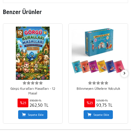
Benzer Ürünler
Görgü Kuralları Masalları - 12
Bilinmeyen Ülkelere Yolculuk
Masal
350,00 TL
125,00 TL
%25
%25
262,50 TL
93,75 TL
Sepete Ekle
Sepete Ekle