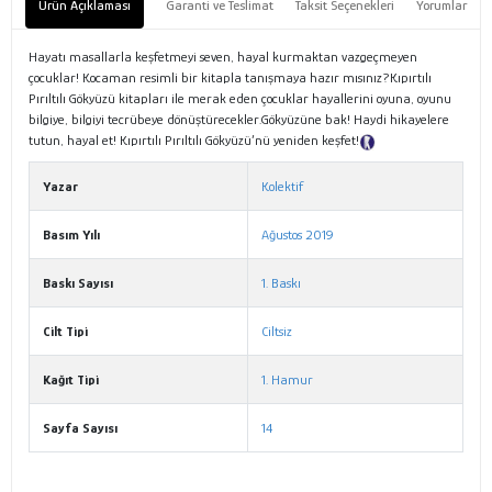
Ürün Açıklaması
Garanti ve Teslimat
Taksit Seçenekleri
Yorumlar
Hayatı masallarla keşfetmeyi seven, hayal kurmaktan vazgeçmeyen
çocuklar! Kocaman resimli bir kitapla tanışmaya hazır mısınız?Kıpırtılı
Pırıltılı Gökyüzü kitapları ile merak eden çocuklar hayallerini oyuna, oyunu
bilgiye, bilgiyi tecrübeye dönüştürecekler.Gökyüzüne bak! Haydi hikayelere
tutun, hayal et! Kıpırtılı Pırıltılı Gökyüzü’nü yeniden keşfet!
Tanıtım Metni
Yazar
Kolektif
Basım Yılı
Ağustos 2019
Baskı Sayısı
1. Baskı
Cilt Tipi
Ciltsiz
Kağıt Tipi
1. Hamur
Sayfa Sayısı
14