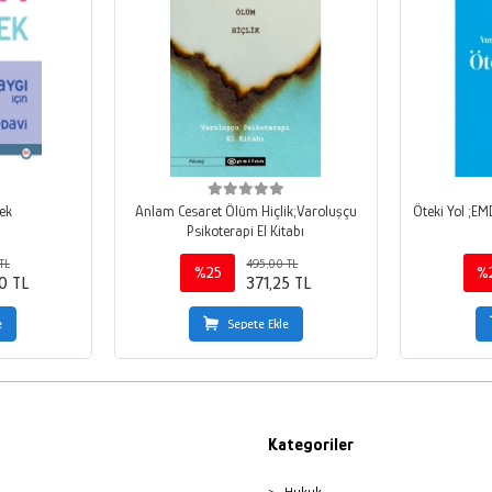
ek
Anlam Cesaret Ölüm Hiçlik;Varoluşçu
Öteki Yol ;E
Psikoterapi El Kitabı
TL
495,00 TL
%25
%
0 TL
371,25 TL
e
Sepete Ekle
Kategoriler
Hukuk