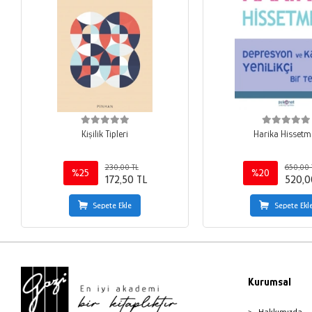
Kişilik Tipleri
Harika Hissetm
230,00 TL
650,00 
%25
%20
172,50 TL
520,0
Sepete Ekle
Sepete Ekl
Kurumsal
Hakkımızda