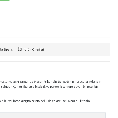
la Sipariş
Ürün Önerileri
r
 olmuştur ve aynı zamanda Macar Psikanaliz Derneği’nin kurucularındandır.
hiptir. Çünkü Thalassa biyolojik ve psikolojik verilere dayalı bilimsel bir
alitik uygulama girişimlerinin belki de en gözüpek olanı bu kitapla