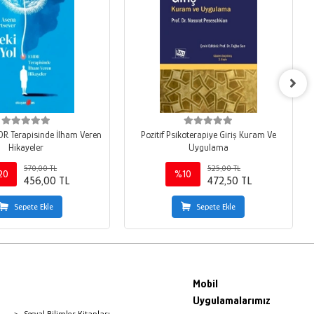
MDR Terapisinde İlham Veren
Pozitif Psikoterapiye Giriş Kuram Ve
Hikayeler
Uygulama
570,00 TL
525,00 TL
20
%10
456,00 TL
472,50 TL
Sepete Ekle
Sepete Ekle
Mobil
Uygulamalarımız
Sosyal Bilimler Kitapları