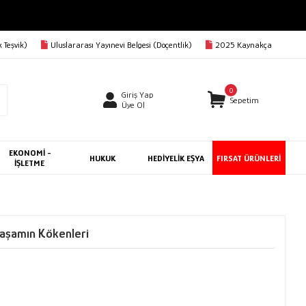
 Teşvik)
Uluslararası Yayınevi Belgesi (Doçentlik)
2025 Kaynakça
0
Giriş Yap
Sepetim
Üye Ol
EKONOMİ -
HUKUK
HEDİYELİK EŞYA
FIRSAT ÜRÜNLERİ
İŞLETME
 Yaşamın Kökenleri