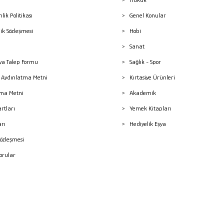
nlik Politikası
Genel Konular
lik Sözleşmesi
Hobi
Sanat
a Talep Formu
Sağlık - Spor
sı Aydınlatma Metni
Kırtasiye Ürünleri
ma Metni
Akademik
artları
Yemek Kitapları
arı
Hediyelik Eşya
Sözleşmesi
Sorular
mleri