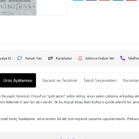
vsiye Et
Yorum Yaz
Karşılaştır
Gelince Haber Ver
Telefon
Ürün Açıklaması
Garanti ve Teslimat
Taksit Seçenekleri
Yorumla
’da yaptı. Ferenczi, Freud’un “gizli veziri” adını almış, onun yakın çalışma arkadaşı
Kökenleri) ayrı bir yeri vardır. Ve bu küçük kitap Batı Kültürü içinde önemli bir yere sa
zi cinsel süreç biyolojisine, ama ondan da öte tüm organik yaşama uygulamasıdır. Psikan