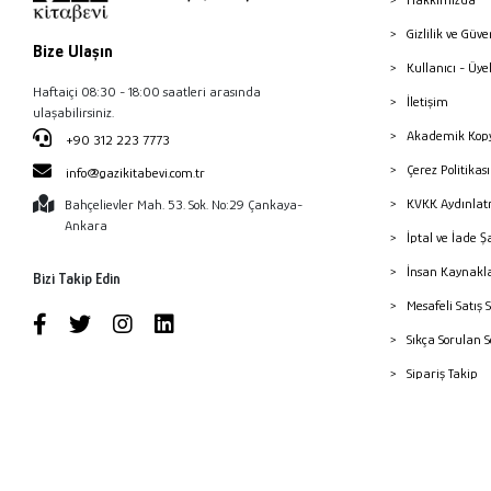
Gizlilik ve Güve
Bize Ulaşın
Kullanıcı - Üye
Haftaiçi 08:30 - 18:00 saatleri arasında
İletişim
ulaşabilirsiniz.
Akademik Kopy
+90 312 223 7773
Çerez Politika
info@gazikitabevi.com.tr
KVKK Aydınlat
Bahçelievler Mah. 53. Sok. No:29 Çankaya-
Ankara
İptal ve İade Ş
İnsan Kaynakl
Bizi Takip Edin
Mesafeli Satış 
Sıkça Sorulan 
Sipariş Takip
Havale Bildiri
Yayınevleri