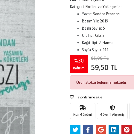
Kategori:
Ekoller ve Yaklaşımlar
Yazar:
Sandor Ferenczi
Basım Yılı:
2019
Baskı Sayısı:
5
Cilt Tipi:
Ciltsiz
Kağıt Tipi:
2. Hamur
Sayfa Sayısı:
144
85,00 TL
%30
59,50 TL
indirim
Ürün stokta bulunmamaktadır.
Favorilerime ekle
Hızlı Gönderi
Güvenli Alışveriş