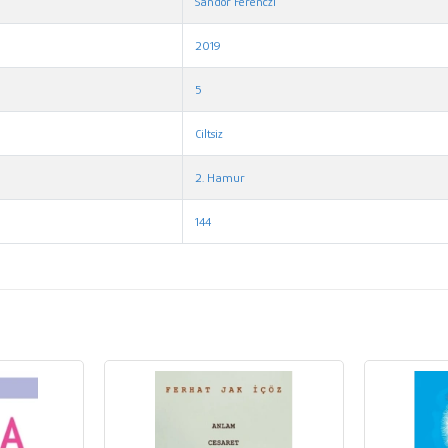
Sandor Ferenczi
2019
5
Ciltsiz
2. Hamur
144