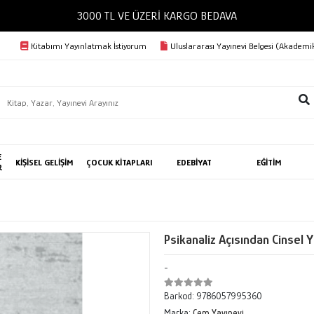
3000 TL VE ÜZERİ KARGO BEDAVA
Kitabımı Yayınlatmak İstiyorum
Uluslararası Yayınevi Belgesi (Akademik
E
KİŞİSEL GELİŞİM
ÇOCUK KİTAPLARI
EDEBİYAT
EĞİTİM
R
Psikanaliz Açısından Cinsel
-
Barkod:
9786057995360
Marka:
Cem Yayınevi