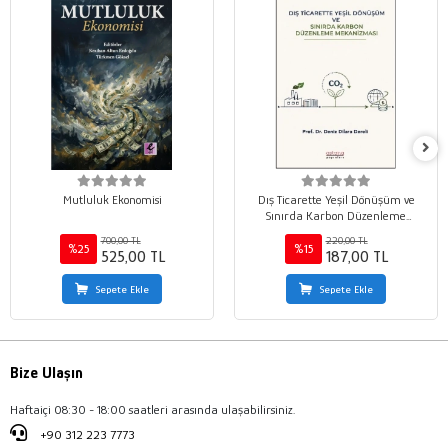
Mutluluk Ekonomisi
Dış Ticarette Yeşil Dönüşüm ve
Sınırda Karbon Düzenleme
Mekanizması
700,00 TL
220,00 TL
%25
%15
525,00 TL
187,00 TL
Sepete Ekle
Sepete Ekle
Bize Ulaşın
Haftaiçi 08:30 - 18:00 saatleri arasında ulaşabilirsiniz.
+90 312 223 7773