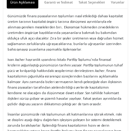
Ürün Açıklaması
Garanti ve Teslimat
Taksit Seçenekleri
Yorumlar
Günümüzde finans piyasalarının toplumları nasıl etkilediği dahası kapitalist
üretim tarzının kapitalist öngörü tarzına dönüşmesi ayrıntılarıyla ele
alınması gereken meselelerden biri… Ekonomiye hükmeden zirvedekilerin
üretimden öngörüye kaydıklarında yaşananlara bakmak bu bakımdan
oldukça ufuk açıcı olacaktır. Zira bir şeyler üretmenin veya doğrudan hizmet
sağlamanın zorluklarıyla uğraşacaklarına, bunlarla uğraşanlar üzerinden
bahis oynayıp puanlama yapmakla ilgileniyorlar.
Ivan Ascher hayranlık uyandırıcı kitabı Portföy Toplumu’nda finansal
krizlerin yoğunlaştığı günümüzün tarihini yazıyor. Portföy toplumunun tuhaf
gücü ve kırılganlığı hakkındaki sezgilerimizi derinleştiren Ascher, finans
kapitalizmin çoğunlukla esrarengiz süreçlerinden bazılarını açıklamakla
kalmıyor. Aynı zamanda bizleri sermayenin kendi geleceğiyle olan ilişkisinin
finans piyasaları tarafından yönlendirildiği o yerlerde kapitalizmin
kendisine ne olacağını da düşünmeye davet ediyor. Son tahlilde hakimiyet
ilişkileri sürüp gidiyor ve gizemli havalar yayılıyor, fakat şeytan ayrıntılarda
gizlidir doğrusu yazarın dikkatimizi çektiği yer de tam orasıdır.
İnsanlar günümüzde risk toplumunun alt katmanlarına iştirak etmek, riski
ve disiplini aşağı doğru dağıtırken işleyişini gizleyen bir sistemi desteklemek
zorunda bırakılıyorlar. İlgilendiği finans kapitalizmin hızını ve derin
karmaşıklığını ortaya koyan Portföy Toplumu hem finans piyasalarının hem