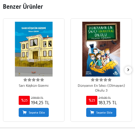
Benzer Ürünler
Sarı Köşkün Gizemi
Dünyanın En Sıkıcı (Olmayan)
Okulu 3
259,00 TL
245,00 TL
%25
%25
194,25 TL
183,75 TL
Sepete Ekle
Sepete Ekle