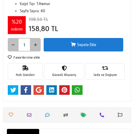
Kağıt Tipi:
1.Hamur
Sayfa Sayısı:
40
198,50 TL
%20
158,80 TL
indirim
Sepete Ekle
Favorilerime ekle
Hızlı Gönderi
Güvenli Alışveriş
İade ve Değişim