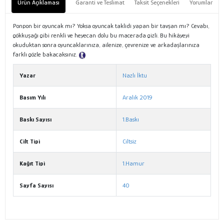
Ürün Açıklaması
Garanti ve Teslimat
Taksit Seçenekleri
Yorumlar
Ponpon bir oyuncak mı? Yoksa oyuncak taklidi yapan bir tavşan mı? Cevabı,
gökkuşağı gibi renkli ve heyecan dolu bu macerada gizli. Bu hikâyeyi
okuduktan sonra oyuncaklarınıza, ailenize, çevrenize ve arkadaşlarınıza
farklı gözle bakacaksınız.
Tanıtım Metni
Yazar
Nazlı İktu
Basım Yılı
Aralık 2019
Baskı Sayısı
1.Baskı
Cilt Tipi
Ciltsiz
Kağıt Tipi
1.Hamur
Sayfa Sayısı
40