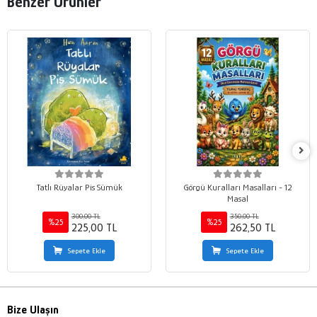
Benzer Ürünler
Tatlı Rüyalar Pis Sümük
Görgü Kuralları Masalları - 12
Masal
300,00 TL
350,00 TL
%25
%25
225,00 TL
262,50 TL
Sepete Ekle
Sepete Ekle
Bize Ulaşın