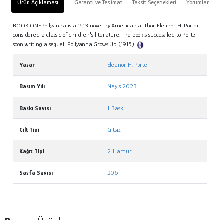
Ürün Açıklaması
Garanti ve Teslimat
Taksit Seçenekleri
Yorumlar
BOOK ONEPollyanna is a 1913 novel by American author Eleanor H. Porter,
considered a classic of children's literature. The book's success led to Porter
soon writing a sequel, Pollyanna Grows Up (1915).
Tanıtım Metni
Yazar
Eleanor H. Porter
Basım Yılı
Mayıs 2023
Baskı Sayısı
1. Baskı
Cilt Tipi
Ciltsiz
Kağıt Tipi
2. Hamur
Sayfa Sayısı
206