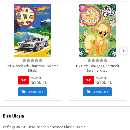
Hot Wheels Çok Çıkartmalı Boyama
My Little Pony Çok Çıkartmalı
Kitabı
Boyama Kitabı
190,00 TL
190,00 TL
%15
%15
161,50 TL
161,50 TL
Sepete Ekle
Sepete Ekle
Bize Ulaşın
Haftaiçi 08:30 - 18:00 saatleri arasında ulaşabilirsiniz.