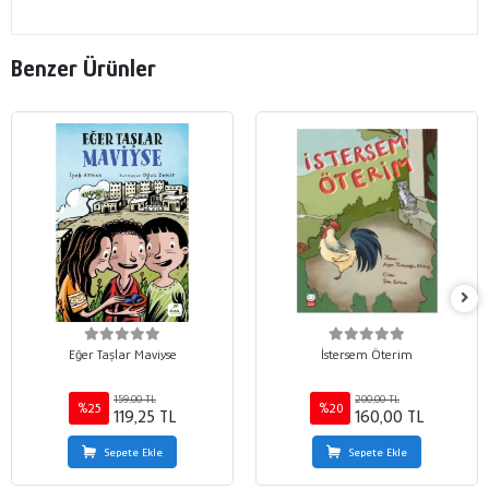
Benzer Ürünler
Eğer Taşlar Maviyse
İstersem Öterim
159,00 TL
200,00 TL
%25
%20
119,25 TL
160,00 TL
Sepete Ekle
Sepete Ekle