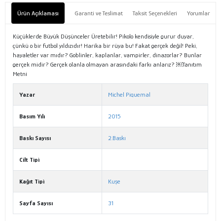
Ürün Açıklaması
Garanti ve Teslimat
Taksit Seçenekleri
Yorumlar
Küçüklerde Büyük Düşünceler Üretebilir! Pikolo kendisiyle gurur duyar,
çünkü o bir futbol yıldızıdır! Harika bir rüya bu! Fakat gerçek değil! Peki,
hayaletler var mıdır? Goblinler, kaplanlar, vampirler, dinazorlar? Bunlar
gerçek midir? Gerçek olanla olmayan arasındaki farkı anlarız? ￼Tanıtım
Metni
Yazar
Michel Piquemal
Basım Yılı
2015
Baskı Sayısı
2.Baskı
Cilt Tipi
Kağıt Tipi
Kuşe
Sayfa Sayısı
31