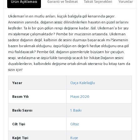
Ürün Açıklaması
Garanti ve Teslimat
Taksit Seçenekleri
Yorumlar
Ukdeman’ın en mutlu anları, küçük balığıyla göl kenarında geçer.
Annesinin yanında, doğanın sessiz dilinidinlerken hayatın en güzel sırlarını
keşfeder. Ta ki bir gün gölün rengi değişene kadar…Göl, Ukdeman’a bir şey
mi söylemeye çalışmaktadır? Pembe bir mucizenin ortasında, Ukdeman
sadece doğanın değil, kalbinin de sesini duymayı başaracak mı?Sevmenin
bazen bırakmak olduğunu, özgürlüğün en değerli hediye olduğunu ona göl
mü fısıldayacak? Pembe Göl, doğanın gizemleriyle büyüyen bir çocuğun,
sevgi, vedalaşma ve özgürlükle tanıştığı sıcacık bir hikâye.Doğanın sesini
duyabilenlerin, kalbindeki değişime ortak olmak isterseniz bu kitap tam da
sizin için!
Yazar
Oyça Kalelioğlu
Basım Yılı
Mayıs 2026
Baskı Sayısı
1. Baskı
Cilt Tipi
Ciltsiz
Kağıt Tipi
Kuşe