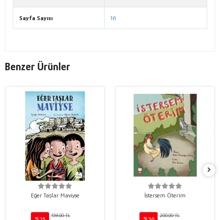
Sayfa Sayısı
16
Benzer Ürünler
Eğer Taşlar Maviyse
İstersem Öterim
159,00 TL
200,00 TL
%25
%20