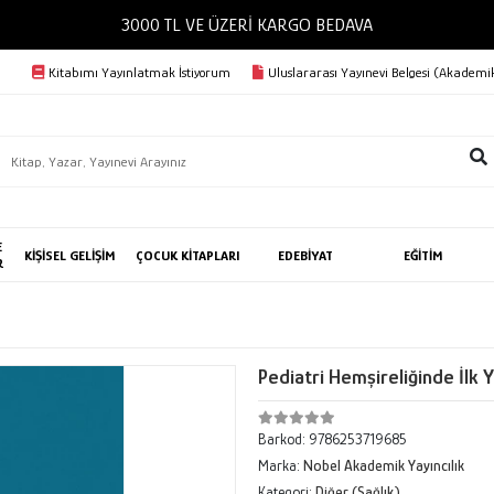
3000 TL VE ÜZERİ KARGO BEDAVA
Kitabımı Yayınlatmak İstiyorum
Uluslararası Yayınevi Belgesi (Akademik
E
KİŞİSEL GELİŞİM
ÇOCUK KİTAPLARI
EDEBİYAT
EĞİTİM
R
Pediatri Hemşireliğinde İlk 
Barkod:
9786253719685
Marka:
Nobel Akademik Yayıncılık
Kategori:
Diğer (Sağlık)