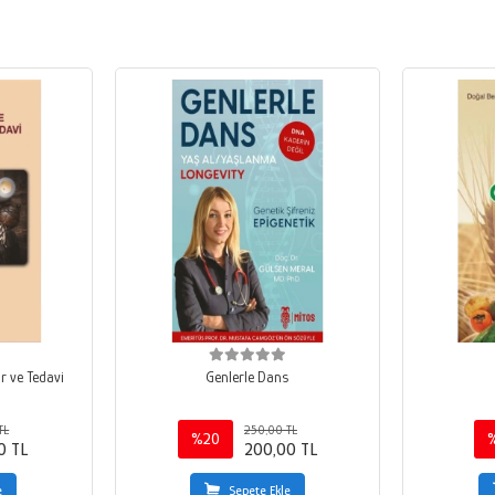
r ve Tedavi
Genlerle Dans
TL
250,00 TL
%20
0 TL
200,00 TL
e
Sepete Ekle