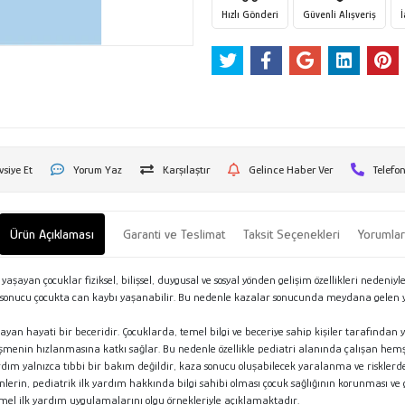
Hızlı Gönderi
Güvenli Alışveriş
vsiye Et
Yorum Yaz
Karşılaştır
Gelince Haber Ver
Telefon
Ürün Açıklaması
Garanti ve Teslimat
Taksit Seçenekleri
Yorumla
aşayan çocuklar fiziksel, bilişsel, duygusal ve sosyal yönden gelişim özellikleri nedeniy
 sonucu çocukta can kaybı yaşanabilir. Bu nedenle kazalar sonucunda meydana gelen 
ğlayan hayati bir beceridir. Çocuklarda, temel bilgi ve beceriye sahip kişiler tarafınd
ileşmenin hızlanmasına katkı sağlar. Bu nedenle özellikle pediatri alanında çalışan hemş
yardım yalnızca tıbbi bir bakım değildir, kaza sonucu oluşabilecek yaralanma ve riskle
rin, pediatrik ilk yardım hakkında bilgi sahibi olması çocuk sağlığının korunması ve ge
el ilk yardım uygulamalarını olgu örnekleriyle açıklamaktadır.