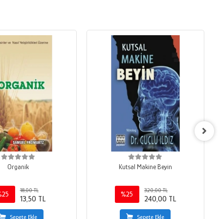
Organik
Kutsal Makine Beyin
18,00 TL
320,00 TL
%25
%25
13,50 TL
240,00 TL
Sepete Ekle
Sepete Ekle