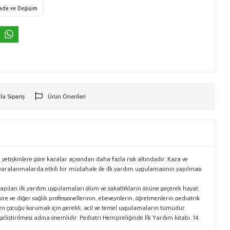
İade ve Değişim
la Sipariş
Ürün Önerileri
r
le yetişkinlere göre kazalar açısından daha fazla risk altındadır. Kaza ve
yaralanmalarda etkili bir müdahale ile ilk yardım uygulamasının yapılması
an yapılan ilk yardım uygulamaları ölüm ve sakatlıkların önüne geçerek hayat
ire ve diğer sağlık profesyonellerinin, ebeveynlerin, öğretmenlerin pediatrik
rden çocuğu korumak için gerekli, acil ve temel uygulamaların tümüdür.
liştirilmesi adına önemlidir. Pediatri Hemşireliğinde İlk Yardım kitabı, 14