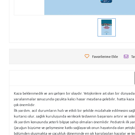
Favorilerime Ekle
Ta
Kaza beklenmedik ve ani gelişen bir olaydır. Yetişkinlere ait olan bir dünyada y
yaralanmalar sonucunda çocukta kalıcı hasar meydana gelebilir, hatta kaza
çok önemlidir.
İlk yardım, acil durumların hızlı ve etkili bir şekilde müdahale edilmesini sa
kurtarıcı olur, sağlık kuruluşunda verilecek tedavinin başarısını artırır ve iy
ilk yardım konusunda yeterli bilgiye sahip olmaları önemlidir. Pediatrik ilk 
Çocuğun büyüme ve gelişmesine katkı sağlayarak onun hayatında olan yetişkinle
bölümden oluşmakta ve çocukluk döneminde en sık karşılaşılan kazalar ve tem