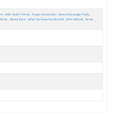
gin
,
Diler Aydın Yılmaz
,
Duygu Karaarslan
,
Gonca Karayağız Muslu
,
Merter
,
Recep Kara
,
Seher Sarıkaya Karabudak
,
Selin Salmak
,
Serap