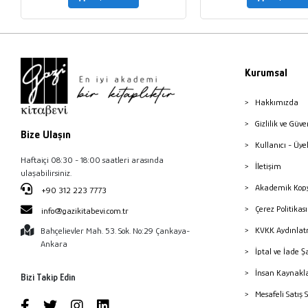
Kurumsal
Hakkımızda
Gizlilik ve Güve
Bize Ulaşın
Kullanıcı - Üye
Haftaiçi 08:30 - 18:00 saatleri arasında
İletişim
ulaşabilirsiniz.
Akademik Kopy
+90 312 223 7773
Çerez Politika
info@gazikitabevi.com.tr
KVKK Aydınlat
Bahçelievler Mah. 53. Sok. No:29 Çankaya-
Ankara
İptal ve İade Ş
İnsan Kaynakl
Bizi Takip Edin
Mesafeli Satış 