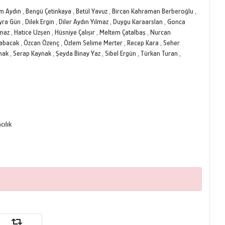
em Aydın
,
Bengü Çetinkaya
,
Betül Yavuz
,
Bircan Kahraman Berberoğlu
,
yra Gün
,
Dilek Ergin
,
Diler Aydın Yılmaz
,
Duygu Karaarslan
,
Gonca
lmaz
,
Hatice Uzşen
,
Hüsniye Çalışır
,
Meltem Çatalbaş
,
Nurcan
rabacak
,
Özcan Özenç
,
Özlem Selime Merter
,
Recep Kara
,
Seher
mak
,
Serap Kaynak
,
Şeyda Binay Yaz
,
Sibel Ergün
,
Türkan Turan
,
ılık