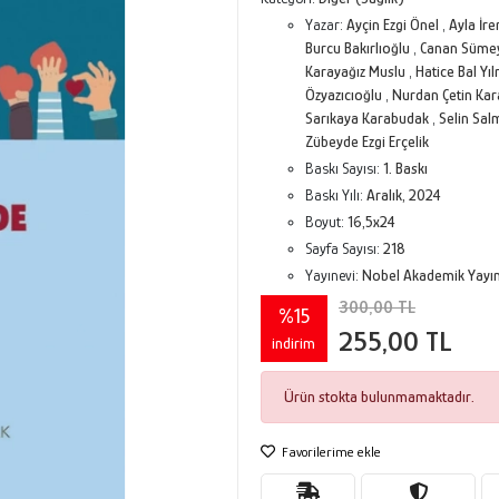
Yazar:
Ayçin Ezgi Önel
,
Ayla İr
Burcu Bakırlıoğlu
,
Canan Süme
Karayağız Muslu
,
Hatice Bal Yı
Özyazıcıoğlu
,
Nurdan Çetin Ka
Sarıkaya Karabudak
,
Selin Sal
Zübeyde Ezgi Erçelik
Baskı Sayısı:
1. Baskı
Baskı Yılı:
Aralık, 2024
Boyut:
16,5x24
Sayfa Sayısı:
218
Yayınevi:
Nobel Akademik Yayınc
300,00 TL
%15
255,00 TL
indirim
Ürün stokta bulunmamaktadır.
Favorilerime ekle