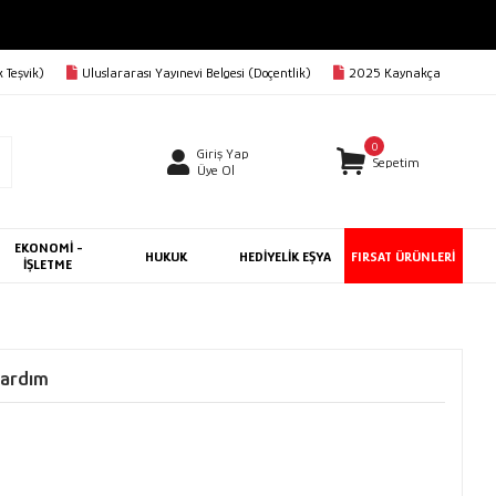
 Teşvik)
Uluslararası Yayınevi Belgesi (Doçentlik)
2025 Kaynakça
0
Giriş Yap
Sepetim
Üye Ol
EKONOMİ -
HUKUK
HEDİYELİK EŞYA
FIRSAT ÜRÜNLERİ
İŞLETME
Yardım