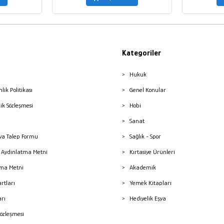
Kategoriler
Hukuk
nlik Politikası
Genel Konular
lik Sözleşmesi
Hobi
Sanat
a Talep Formu
Sağlık - Spor
sı Aydınlatma Metni
Kırtasiye Ürünleri
ma Metni
Akademik
artları
Yemek Kitapları
arı
Hediyelik Eşya
Sözleşmesi