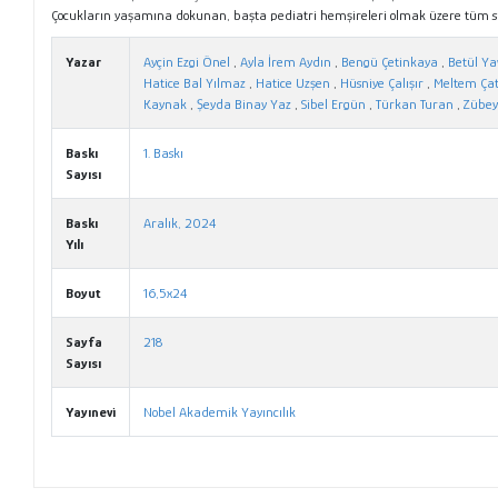
Çocukların yaşamına dokunan, başta pediatri hemşireleri olmak üzere tüm sağl
Yazar
Ayçin Ezgi Önel
,
Ayla İrem Aydın
,
Bengü Çetinkaya
,
Betül Ya
Hatice Bal Yılmaz
,
Hatice Uzşen
,
Hüsniye Çalışır
,
Meltem Ça
Kaynak
,
Şeyda Binay Yaz
,
Sibel Ergün
,
Türkan Turan
,
Zübey
Baskı
1. Baskı
Sayısı
Baskı
Aralık, 2024
Yılı
Boyut
16,5x24
Sayfa
218
Sayısı
Yayınevi
Nobel Akademik Yayıncılık