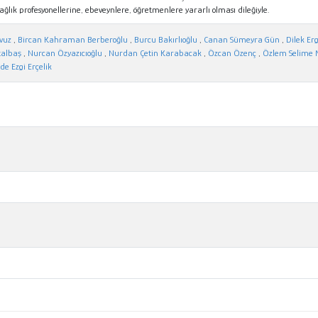
ık profesyonellerine, ebeveynlere, öğretmenlere yararlı olması dileğiyle.
vuz
,
Bircan Kahraman Berberoğlu
,
Burcu Bakırlıoğlu
,
Canan Sümeyra Gün
,
Dilek Er
talbaş
,
Nurcan Özyazıcıoğlu
,
Nurdan Çetin Karabacak
,
Özcan Özenç
,
Özlem Selime 
de Ezgi Erçelik