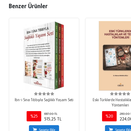
Benzer Ürünler
İbn-i Sina Tıbbıyla Sağlıklı Yaşam Seti
Eski Türklerde Hastalıkla
Yöntemleri
687,00 TL
280,00 
%25
%20
515,25 TL
224,0
Sepete Ekle
Sepete Ekl