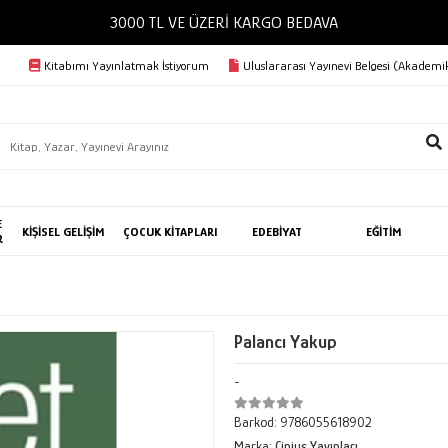
3000 TL VE ÜZERİ KARGO BEDAVA
Kitabımı Yayınlatmak İstiyorum
Uluslararası Yayınevi Belgesi (Akademik
E
KİŞİSEL GELİŞİM
ÇOCUK KİTAPLARI
EDEBİYAT
EĞİTİM
R
Palancı Yakup
-
Barkod:
9786055618902
Marka:
Cinius Yayınları