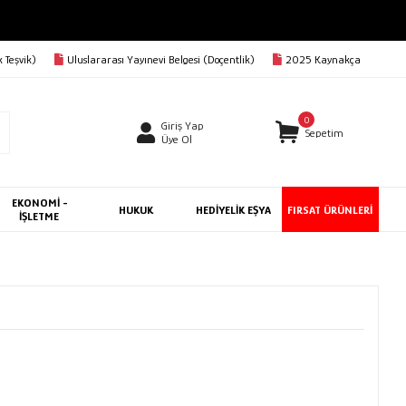
 Teşvik)
Uluslararası Yayınevi Belgesi (Doçentlik)
2025 Kaynakça
0
Giriş Yap
Sepetim
Üye Ol
EKONOMİ -
HUKUK
HEDİYELİK EŞYA
FIRSAT ÜRÜNLERİ
İŞLETME