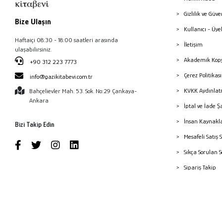
Gizlilik ve Güve
Bize Ulaşın
Kullanıcı - Üye
Haftaiçi 08:30 - 18:00 saatleri arasında
İletişim
ulaşabilirsiniz.
Akademik Kopy
+90 312 223 7773
Çerez Politika
info@gazikitabevi.com.tr
KVKK Aydınlat
Bahçelievler Mah. 53. Sok. No:29 Çankaya-
Ankara
İptal ve İade Ş
İnsan Kaynakl
Bizi Takip Edin
Mesafeli Satış 
Sıkça Sorulan 
Sipariş Takip
Havale Bildiri
Yayınevleri