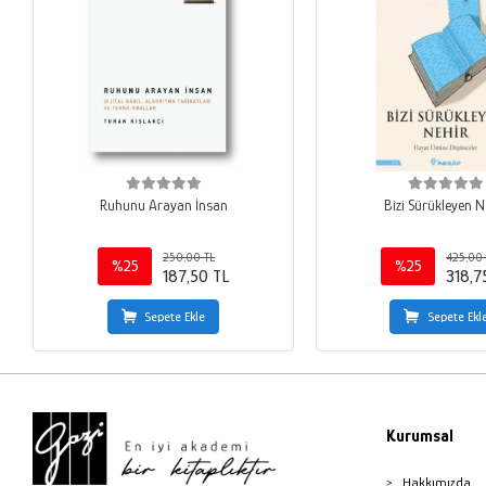
Ruhunu Arayan İnsan
Bizi Sürükleyen N
250,00 TL
425,00 
%25
%25
187,50 TL
318,7
Sepete Ekle
Sepete Ekl
Kurumsal
Hakkımızda