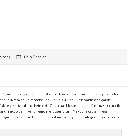
 Sipariş
Ürün Önerileri
r
r. Kozanda, alceylan isimli meşhur bir koşu atı vardı. Adana‘da veya kazalar
 şöhretini duymayan kalmamıştı. Yakub‘un dükkanı, kasabanın ana çarşısı
klere çıkartarak methetmekti. Onun nasıl koşuya başladığını, nasıl uçar gibi
alancı Yakup gelir. Kendi kendime düşünürüm: Yakup, alceylanın eğerini
ldığım bazı eserlere bir katkıda bulunarak veya bulunduğumu zannederek,