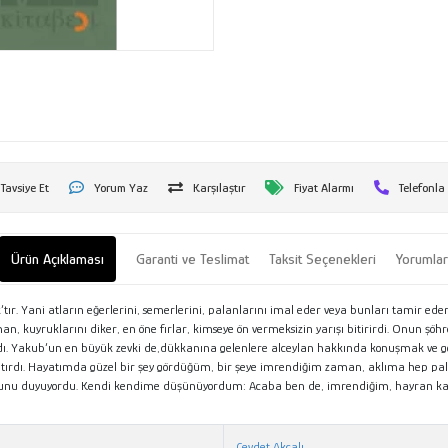
Tavsiye Et
Yorum Yaz
Karşılaştır
Fiyat Alarmı
Telefonla
Ürün Açıklaması
Garanti ve Teslimat
Taksit Seçenekleri
Yorumla
tır. Yani atların eğerlerini, semerlerini, palanlarını imal eder veya bunları tamir ede
aman, kuyruklarını diker, en öne fırlar, kimseye ön vermeksizin yarışı bitirirdi. Onun
rdı. Yakub‘un en büyük zevki de,dükkanına gelenlere alceylan hakkında konuşmak ve gö
nlatırdı. Hayatımda güzel bir şey gördüğüm, bir şeye imrendiğim zaman, aklıma hep p
urunu duyuyordu. Kendi kendime düşünüyordum: Acaba ben de, imrendiğim, hayran ka
Cevdet Akçalı