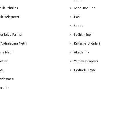
nlik Politikası
Genel Konular
lik Sözleşmesi
Hobi
Sanat
a Talep Formu
Sağlık - Spor
sı Aydınlatma Metni
Kırtasiye Ürünleri
ma Metni
Akademik
artları
Yemek Kitapları
arı
Hediyelik Eşya
Sözleşmesi
Sorular
mleri