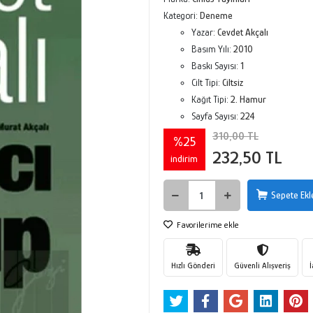
Kategori:
Deneme
Yazar:
Cevdet Akçalı
Basım Yılı:
2010
Baskı Sayısı:
1
Cilt Tipi:
Ciltsiz
Kağıt Tipi:
2. Hamur
Sayfa Sayısı:
224
310,00 TL
%25
232,50 TL
indirim
Sepete Ekl
Favorilerime ekle
Hızlı Gönderi
Güvenli Alışveriş