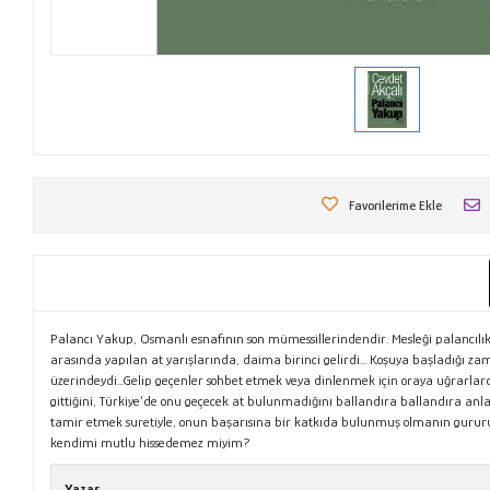
Favorilerime Ekle
Palancı Yakup, Osmanlı esnafının son mümessillerindendir. Mesleği palancılık‘
arasında yapılan at yarışlarında, daima birinci gelirdi... Koşuya başladığı z
üzerindeydi...Gelip geçenler sohbet etmek veya dinlenmek için oraya uğrarla
gittiğini, Türkiye‘de onu geçecek at bulunmadığını ballandıra ballandıra a
tamir etmek suretiyle, onun başarısına bir katkıda bulunmuş olmanın gur
kendimi mutlu hissedemez miyim?
Yazar