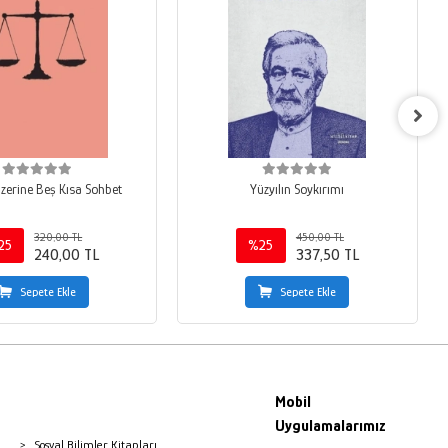
Üzerine Beş Kısa Sohbet
Yüzyılın Soykırımı
320,00 TL
450,00 TL
25
%25
240,00 TL
337,50 TL
Sepete Ekle
Sepete Ekle
Mobil
Uygulamalarımız
Sosyal Bilimler Kitapları