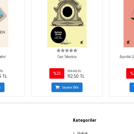
ehir
Can Sıkıntısı
Aşırılık 
TL
150,00 TL
%25
%
5 TL
112,50 TL
e
Sepete Ekle
Kategoriler
Hukuk