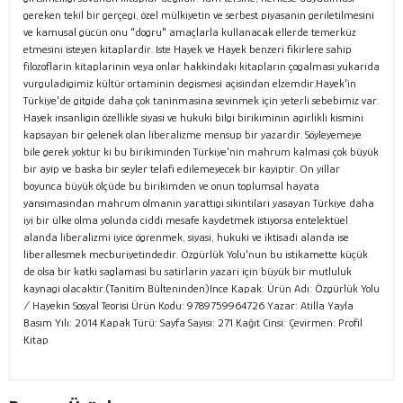
gereken tekil bir gerçegi, özel mülkiyetin ve serbest piyasanin geriletilmesini
ve kamusal gücün onu "dogru" amaçlarla kullanacak ellerde temerküz
etmesini isteyen kitaplardir. Iste Hayek ve Hayek benzeri fikirlere sahip
filozoflarin kitaplarinin veya onlar hakkindaki kitaplarin çogalmasi yukarida
vurguladigimiz kültür ortaminin degismesi açisindan elzemdir.Hayek'in
Türkiye'de gitgide daha çok taninmasina sevinmek için yeterli sebebimiz var.
Hayek insanligin özellikle siyasi ve hukuki bilgi birikiminin agirlikli kismini
kapsayan bir gelenek olan liberalizme mensup bir yazardir. Söyleyemeye
bile gerek yoktur ki bu birikiminden Türkiye'nin mahrum kalmasi çok büyük
bir ayip ve baska bir seyler telafi edilemeyecek bir kayiptir. On yillar
boyunca büyük ölçüde bu birikimden ve onun toplumsal hayata
yansimasindan mahrum olmanin yarattigi sikintilari yasayan Türkiye daha
iyi bir ülke olma yolunda ciddi mesafe kaydetmek istiyorsa entelektüel
alanda liberalizmi iyice ögrenmek, siyasi, hukuki ve iktisadi alanda ise
liberallesmek mecburiyetindedir. Özgürlük Yolu'nun bu istikamette küçük
de olsa bir katki saglamasi bu satirlarin yazari için büyük bir mutluluk
kaynagi olacaktir.(Tanitim Bülteninden)Ince Kapak: Ürün Adı: Özgürlük Yolu
/ Hayekin Sosyal Teorisi Ürün Kodu: 9789759964726 Yazar: Atilla Yayla
Basım Yılı: 2014 Kapak Türü: Sayfa Sayısı: 271 Kağıt Cinsi: Çevirmen: Profil
Kitap