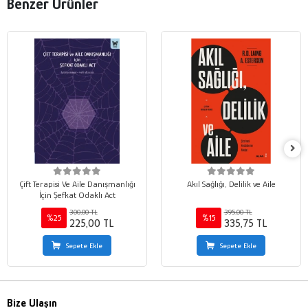
Benzer Ürünler
Çift Terapisi Ve Aile Danışmanlığı
Akıl Sağlığı, Delilik ve Aile
İçin Şefkat Odaklı Act
300,00 TL
395,00 TL
%25
%15
225,00 TL
335,75 TL
Sepete Ekle
Sepete Ekle
Bize Ulaşın