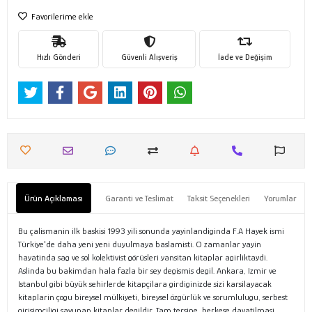
Favorilerime ekle
Hızlı Gönderi
Güvenli Alışveriş
İade ve Değişim
Ürün Açıklaması
Garanti ve Teslimat
Taksit Seçenekleri
Yorumlar
Bu çalismanin ilk baskisi 1993 yili sonunda yayinlandiginda F.A Hayek ismi
Türkiye'de daha yeni yeni duyulmaya baslamisti. O zamanlar yayin
hayatinda sag ve sol kolektivist görüsleri yansitan kitaplar agirliktaydi.
Aslinda bu bakimdan hala fazla bir sey degismis degil. Ankara, Izmir ve
Istanbul gibi büyük sehirlerde kitapçilara girdiginizde sizi karsilayacak
kitaplarin çogu bireysel mülkiyeti, bireysel özgürlük ve sorumlulugu, serbest
girisimciligi savunan kitaplar degildir. Tam tersine, herkese dayatilmasi