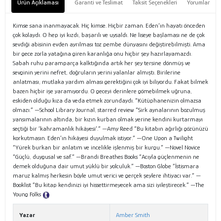
Ürün Açıklaması
Garanti ve Teslimat
Taksit Seçenekleri
Yorumlar
Kimse sana inanmayacak. Hiç kimse. Hiçbir zaman. Eden’ın hayatı önceden
çok kolaydı. O hep iyi kızdı, başarılı ve uysaldı. Ne liseye başlaması ne de çok
sevdiği abisinin evden ayrılması toz pembe dünyasını değiştirebilmişti. Ama
bir gece zorla yatağına giren karanlığa onu hiçbir şey hazırlayamazdı.
Sabah ruhu paramparça kalktığında artık her şey tersine dönmüş ve
sevginin yerini nefret, doğruların yerini yalanlar almıştı. Birilerine
anlatması, mutlaka yardım alması gerektiğini çok iyi biliyordu. Fakat bilmek
bazen hiçbir işe yaramıyordu. O geceyi derinlere gömebilmek uğruna,
eskiden olduğu kıza da veda etmek zorundaydı. “Kütüphanenizin olmazsa
olmazı.” —School Library Journal, starred review “Sirk aynalarının bozulmuş
yansımalarının altında, bir kızın kurban olmak yerine kendini kurtarmayı
seçtiği bir ‘kahramanlık hikâyesi’.” —Amy Reed “Bu kitabın ağırlığı gözünüzü
korkutmasın. Eden’ın hikâyesi duyulmak istiyor.” —One Upon a Twilight
“Yürek burkan bir anlatım ve incelikle işlenmiş bir kurgu.” —Novel Novice
“Güçlü, duygusal ve saf.” —Brandi Breathes Books “Acıyla güçlenmenin ne
demek olduğuna dair umut yüklü bir yolculuk.” —Boston Globe “İstismara
maruz kalmış herkesin böyle umut verici ve gerçek şeylere ihtiyacı var.” —
Booklist “Bu kitap kendinizi iyi hissettirmeyecek ama sizi iyileştirecek.” —The
Young Folks
Tanıtım Metni
Yazar
Amber Smith