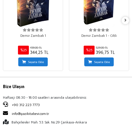
Demir Zambak 1
Demir Zambak 1 - Ciltli
459,00 TL
529,00 TL
%25
%25
344,25 TL
396,75 TL
Sepete Ekle
Sepete Ekle
Bize Ulaşın
Haftaiçi 08:30 - 18:00 saatleri arasında ulaşabilirsiniz.
+90 312 223 7773
info@gazikitabevi.com.tr
Bahçelievler Mah. 53. Sok. No:29 Çankaya-Ankara