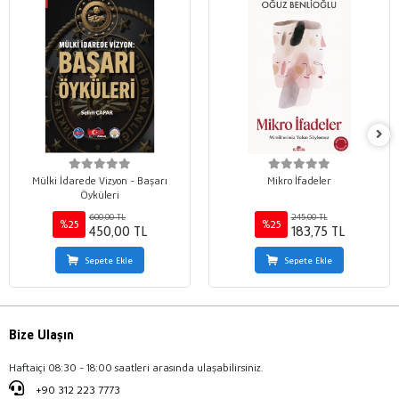
Mülki İdarede Vizyon - Başarı
Mikro İfadeler
Öyküleri
600,00 TL
245,00 TL
%25
%25
450,00 TL
183,75 TL
Sepete Ekle
Sepete Ekle
Bize Ulaşın
Haftaiçi 08:30 - 18:00 saatleri arasında ulaşabilirsiniz.
+90 312 223 7773