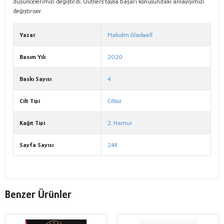
düşüncelerimizi değiştirdi. Outliers’taysa başarı konusundaki anlayışımızı
değiştiriyor.
Yazar
Malcolm Gladwell
Basım Yılı
2020
Baskı Sayısı
4
Cilt Tipi
Ciltsiz
Kağıt Tipi
2. Hamur
Sayfa Sayısı
244
Benzer Ürünler