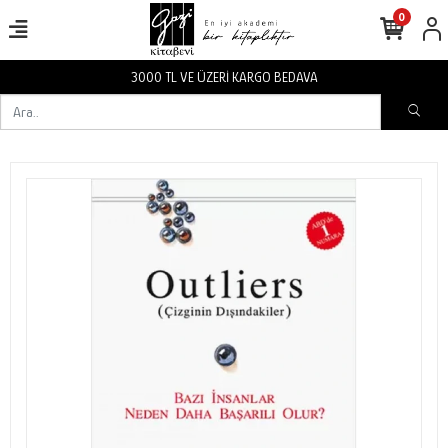
0
İ KARGO BEDAVA
3000 TL VE ÜZER