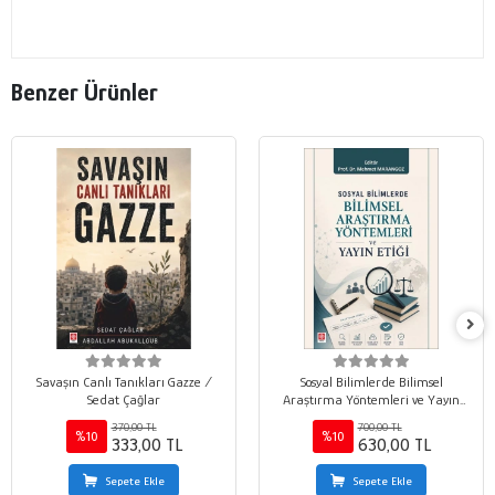
Benzer Ürünler
Savaşın Canlı Tanıkları Gazze /
Sosyal Bilimlerde Bilimsel
Sedat Çağlar
Araştırma Yöntemleri ve Yayın
Etiği / Mehmet Marangoz
370,00 TL
700,00 TL
%10
%10
333,00 TL
630,00 TL
Sepete Ekle
Sepete Ekle