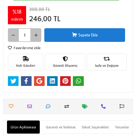
300,00 TL
%18
246,00 TL
indirim
Sepete Ekle
Favorilerime ekle
Hızlı Gönderi
Güvenli Alışveriş
İade ve Değişim
Ürün Açıklaması
Garanti ve Teslimat
Taksit Seçenekleri
Yorumlar