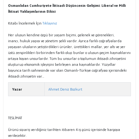
Osmanlıdan Cumhuriyete İktisadi Düşüncenin Gelişimi: Liberal ve Milli
İktisat Yaklaşımlarının Etkisi
Kitabı İncelemek İçin
Tıklayınız
Her ulusun kendine özgü bir yaşam biçimi, gelenek ve görenekleri,
inancı, hukuk yapısı ve yönetim şekli vardır. Ayrıca farklı coğrafyalarda
yaşayan ulusların yetiştirdikleri ürünler, ürettikleri mallar, yer altı ve yer
üstü zenginlikleri birbirinden farklı olup bunlar o ulusun geçim kaynaklarını
ortaya koyan unsurlardır. Tüm bu unsurlar o toplumun iktisadi zihniyetini
oluşturup ekonomik işleyişini belirleyen ana kaynaklardır. Yüzyıllar
boyunca tarih sahnesinde var olan Osmanlı-Türkiye coğrafyası içerisindeki
iktisadi zihniyetin var...
Yazar
Ahmet Deniz Bozkurt
TESLİMAT
Ürünü sipariş verdiğiniz tarihten itibaren 4 iş günü içerisinde kargoya
verilecektir.