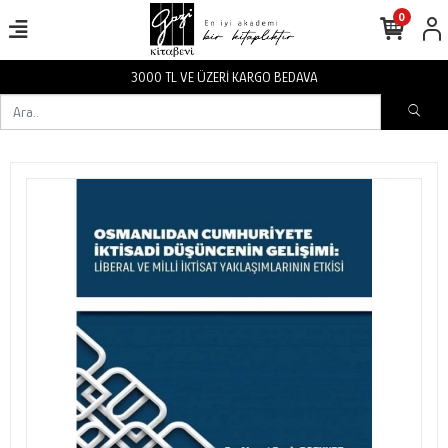
0
VA
3000 TL VE ÜZERİ KARGO BEDA