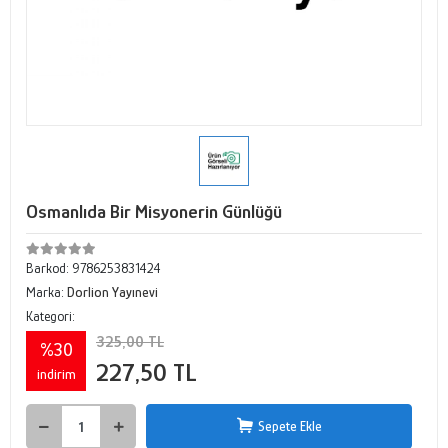
Osmanlıda Bir Misyonerin Günlüğü
Barkod:
9786253831424
Marka:
Dorlion Yayınevi
Kategori:
325,00 TL
%30
227,50 TL
indirim
Sepete Ekle