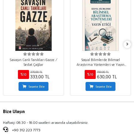
Savaşın Canlı Tanıkları Gazze /
Sosyal Bilimlerde Bilimsel
Sedat Çağlar
Araştırma Yöntemleri ve Yayın
Etiği / Mehmet Marangoz
370,00 TL
700,00 TL
%10
%10
333,00 TL
630,00 TL
Sepete Ekle
Sepete Ekle
Bize Ulaşın
Haftaiçi 08:30 - 18:00 saatleri arasında ulaşabilirsiniz.
+90 312 223 7773