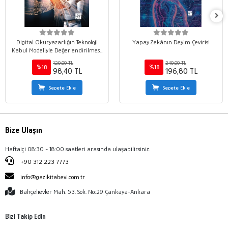
Digital Okuryazarlığın Teknoloji
Yapay Zekânın Deyim Çevirisi
Kabul Modeliyle Değerlendirilmesi:
Osmaniye İli Üniversite Öğrencileri
120,00 TL
240,00 TL
Üzerine Bir Araştırma
%18
%18
98,40 TL
196,80 TL
Sepete Ekle
Sepete Ekle
Bize Ulaşın
Haftaiçi 08:30 - 18:00 saatleri arasında ulaşabilirsiniz.
+90 312 223 7773
info@gazikitabevi.com.tr
Bahçelievler Mah. 53. Sok. No:29 Çankaya-Ankara
Bizi Takip Edin