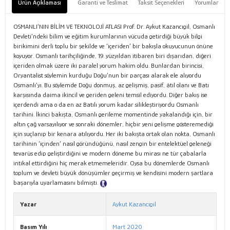
Ürün Açıklaması
Garanti ve Teslimat
Taksit Seçenekleri
Yorumlar
OSMANLI’NIN BİLİM VE TEKNOLOJİ ATLASI Prof. Dr. Aykut Kazancıgil, Osmanlı
Devleti’ndeki bilim ve eğitim kurumlarının vücuda getirdiği büyük bilgi
birikimini derli toplu bir şekilde ve ‘içeriden’ bir bakışla okuyucunun önüne
koyuyor. Osmanlı tarihçiliğinde, 19. yüzyıldan itibaren biri dışarıdan, diğeri
içeriden olmak üzere iki paralel yorum hakim oldu. Bunlardan birincisi,
Oryantalist söylemin kurduğu Doğu’nun bir parçası alarak ele alıyordu
Osmanlı’yı. Bu söylemde Doğu donmuş, az gelişmiş, pasif, âtıl olanı ve Batı
karşısında daima ikincil ve geriden geleni temsil ediyordu. Diğer bakış ise
içerdendi ama o da en az Batılı yorum kadar silikleştiriyordu Osmanlı
tarihini. İkinci bakışta, Osmanlı gerileme momentinde yakalandığı için, bir
altın çağ varsayılıyor ve sonraki dönemler, hiçbir yeni gelişme gösteremediği
için suçlanıp bir kenara atılıyordu. Her iki bakışta ortak olan nokta, Osmanlı
tarihinin ‘içinden’ nasıl göründüğünü, nasıl zengin bir entelektüel geleneği
tevarüs edip geliştirdiğini ve modern döneme bu mirası ne tür çabalarla
intikal ettirdiğini hiç merak etmemeleridir. Oysa bu dönemlerde Osmanlı
toplum ve devleti büyük dönüşümler geçirmiş ve kendisini modern şartlara
başarıyla uyarlamasını bilmişti.
Tanıtım Metni
Yazar
Aykut Kazancıgil
Basım Yılı
Mart 2020