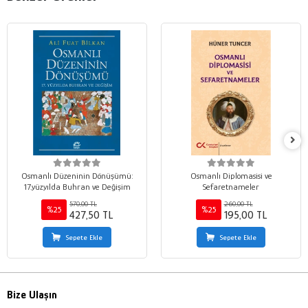
Osmanlı Düzeninin Dönüşümü:
Osmanlı Diplomasisi ve
17.yüzyılda Buhran ve Değişim
Sefaretnameler
570,00 TL
260,00 TL
%25
%25
427,50 TL
195,00 TL
Sepete Ekle
Sepete Ekle
Bize Ulaşın